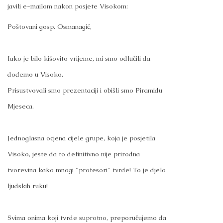
javili e-mailom nakon posjete Visokom:
Poštovani gosp. Osmanagić,
Iako je bilo kišovito vrijeme, mi smo odlučili da
dođemo u Visoko.
Prisustvovali smo prezentaciji i obišli smo Piramidu
Mjeseca.
Jednoglasna ocjena cijele grupe, koja je posjetila
Visoko, jeste da to definitivno nije prirodna
tvorevina kako mnogi "profesori" tvrde! To je djelo
ljudskih ruku!
Svima onima koji tvrde suprotno, preporučujemo da