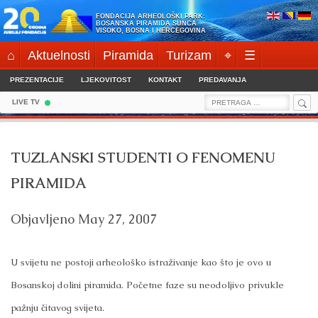
Skip
FONDACIJA ARHEOLOŠKI PARK:
to
BOSANSKA PIRAMIDA SUNCA
VISOKO, BOSNA I HERCEGOVINA
content
⌂
Aktuelnosti
Piramida
Turizam
⌖
☰
PREZENTACIJE
LJEKOVITOST
KONTAKT
PREDAVANJA
Sea
Search
LIVE TV
for:
TUZLANSKI STUDENTI O FENOMENU
PIRAMIDA
Objavljeno
May 27, 2007
U svijetu ne postoji arheološko istraživanje kao što je ovo u
Bosanskoj dolini piramida. Početne faze su neodoljivo privukle
pažnju čitavog svijeta.