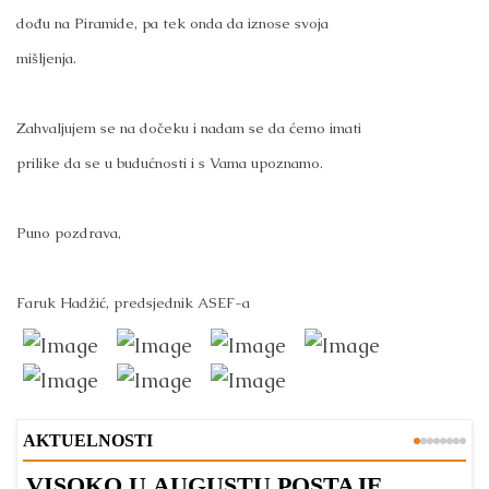
dođu na Piramide, pa tek onda da iznose svoja
mišljenja.
Zahvaljujem se na dočeku i nadam se da ćemo imati
prilike da se u budućnosti i s Vama upoznamo.
Puno pozdrava,
Faruk Hadžić, predsjednik ASEF-a
AKTUELNOSTI
VISOKO U AUGUSTU POSTAJE
B