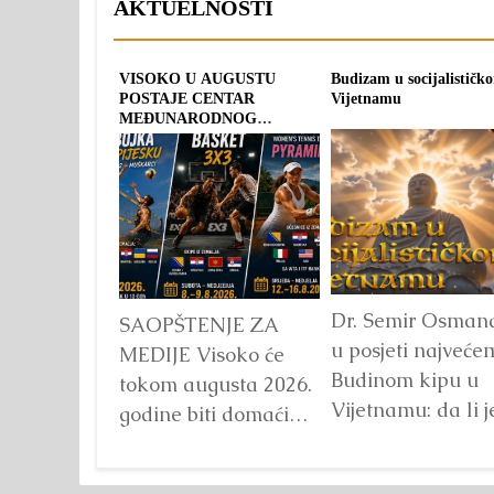
AKTUELNOSTI
VISOKO U AUGUSTU
Budizam u socijalističk
POSTAJE CENTAR
Vijetnamu
MEĐUNARODNOG
SPORTA: TRI OLIMPIJSKA
TURNIRA POD
ZAJEDNIČKIM IMENOM
“PYRAMID CUP 2026”
Dr. Semir Osman
SAOPŠTENJE ZA
u posjeti najveće
MEDIJE Visoko će
Budinom kipu u
tokom augusta 2026.
Vijetnamu: da li j
godine biti domaćin
važna veličina?
tri velika
Detaljnije
međunarodna