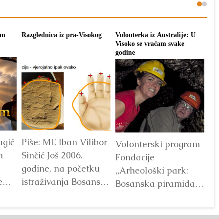
om
Razglednica iz pra-Visokog
Volonterka iz Australije: U
Pon
Visoko se vraćam svake
tra
godine
agić
Piše: ME Iban Vilibor
Dr
Volonterski program
m
Sinčić Još 2006.
od
Fondacije
godine, na početku
ot
„Arheološki park:
e
istraživanja Bosanske
V
Bosanska piramida
doline piramida, na
Sunca“ već godinama
platou Piramide
predstavlja jedan od