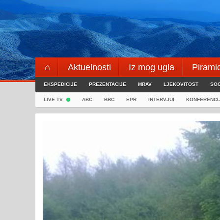
Skip
to
content
⌂
Aktuelnosti
Iz mog ugla
Pirami
EKSPEDICIJE
Blogeri
PREZENTACIJE
⌖
MRAV
LJEKOVITOST
SOC
LIVE TV
ABC
BBC
EPR
INTERVJUI
KONFERENCI