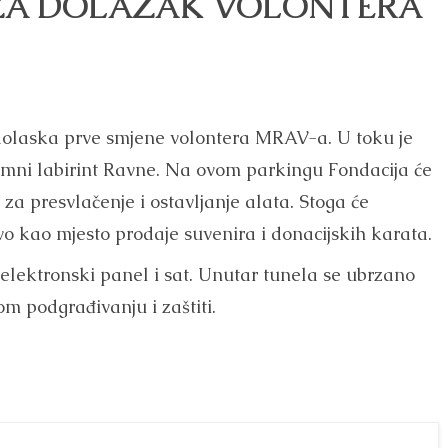
ZA DOLAZAK VOLONTERA
i dolaska prve smjene volontera MRAV-a. U toku je
emni labirint Ravne. Na ovom parkingu Fondacija će
ri za presvlačenje i ostavljanje alata. Stoga će
ivo kao mjesto prodaje suvenira i donacijskih karata.
 elektronski panel i sat. Unutar tunela se ubrzano
om podgrađivanju i zaštiti.