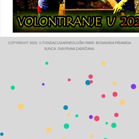
COPYRIGHT 2025- © FONDACIJA ARHEOLOŠKI PARK: BOSANSKA PIRAMIDA
SUNCA. SVA PRAVA ZADRŽANA.