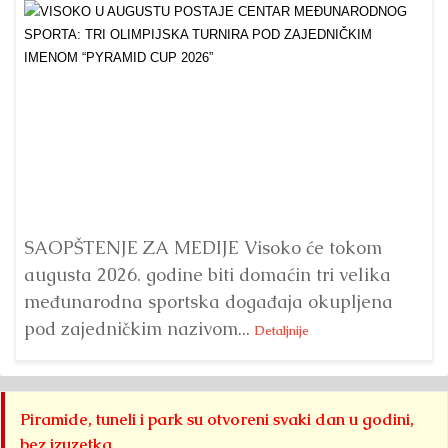
Dr
Bu
ve
SAOPŠTENJE ZA MEDIJE Visoko će tokom
augusta 2026. godine biti domaćin tri velika
međunarodna sportska događaja okupljena
pod zajedničkim nazivom...
Detaljnije
Piramide, tuneli i park su otvoreni svaki dan u godini,
bez izuzetka.