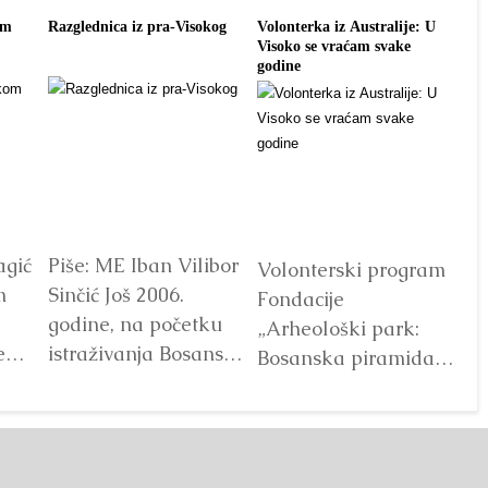
om
Razglednica iz pra-Visokog
Volonterka iz Australije: U
Pon
Visoko se vraćam svake
tra
godine
agić
Piše: ME Iban Vilibor
Dr
Volonterski program
m
Sinčić Još 2006.
od
Fondacije
godine, na početku
ot
„Arheološki park:
e
istraživanja Bosanske
V
Bosanska piramida
doline piramida, na
Sunca“ već godinama
platou Piramide
predstavlja jedan od
Sunca pronađen je...
najprepoznatljivijih
Detaljnije
segmenata projekta