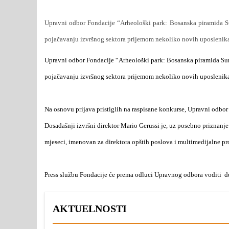
Upravni odbor Fondacije “Arheološki park: Bosanska piramida S
pojačavanju izvršnog sektora prijemom nekoliko novih uposlenik
Upravni odbor Fondacije “Arheološki park: Bosanska piramida Sun
pojačavanju izvršnog sektora prijemom nekoliko novih uposlenik
Na osnovu prijava pristiglih na raspisane konkurse, Upravni odbor
Dosadašnji izvršni direktor Mario Gerussi je, uz posebno priznanj
mjeseci, imenovan za direktora opštih poslova i multimedijalne p
Press službu Fondacije će prema odluci Upravnog odbora voditi
d
AKTUELNOSTI