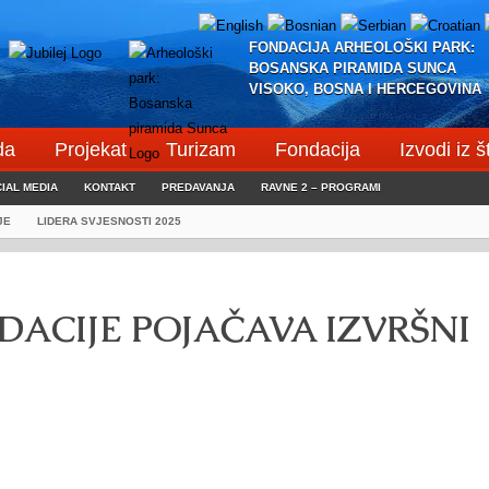
FONDACIJA ARHEOLOŠKI PARK:
BOSANSKA PIRAMIDA SUNCA
VISOKO, BOSNA I HERCEGOVINA
da
Projekat
Turizam
Fondacija
Izvodi iz 
IAL MEDIA
KONTAKT
PREDAVANJA
RAVNE 2 – PROGRAMI
JE
LIDERA SVJESNOSTI 2025
ACIJE POJAČAVA IZVRŠNI