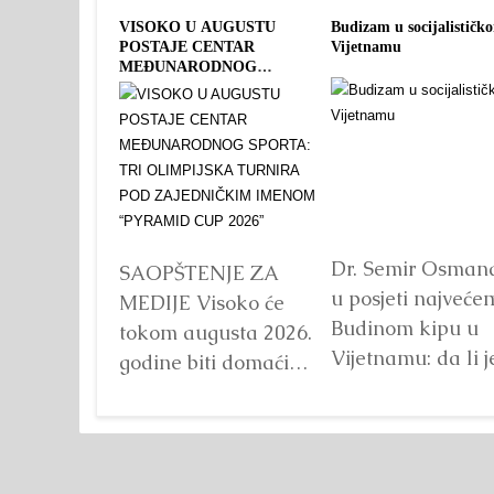
VISOKO U AUGUSTU
Budizam u socijalističk
POSTAJE CENTAR
Vijetnamu
MEĐUNARODNOG
SPORTA: TRI OLIMPIJSKA
TURNIRA POD
ZAJEDNIČKIM IMENOM
“PYRAMID CUP 2026”
Dr. Semir Osman
SAOPŠTENJE ZA
u posjeti najveće
MEDIJE Visoko će
Budinom kipu u
tokom augusta 2026.
Vijetnamu: da li j
godine biti domaćin
važna veličina?
tri velika
Detaljnije
međunarodna
sportska događaja
okupljena pod