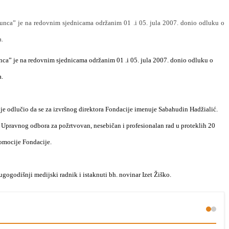
unca” je na redovnim sjednicama održanim 01 .i 05. jula 2007. donio odluku o
a.
ca” je na redovnim sjednicama održanim 01 .i 05. jula 2007. donio odluku o
a.
 je odlučio da se za izvršnog direktora Fondacije imenuje Sabahudin Hadžialić.
e Upravnog odbora za požrtvovan, nesebičan i profesionalan rad u proteklih 20
romocije Fondacije.
ugogodišnji medijski radnik i istaknuti bh. novinar Izet Žiško.