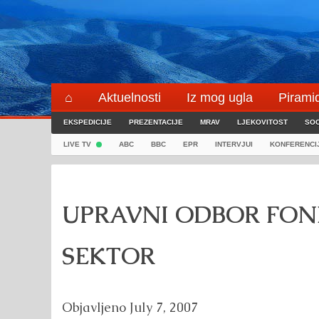
Skip
to
content
⌂
Aktuelnosti
Iz mog ugla
Pirami
EKSPEDICIJE
Blogeri
PREZENTACIJE
⌖
MRAV
LJEKOVITOST
SOC
LIVE TV
ABC
BBC
EPR
INTERVJUI
KONFERENCI
UPRAVNI ODBOR FOND
SEKTOR
Objavljeno
July 7, 2007