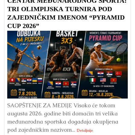
CENTAR MEĐUNARODNOG SPORTA:
TRI OLIMPIJSKA TURNIRA POD
ZAJEDNIČKIM IMENOM “PYRAMID
CUP 2026”
Dr
Bu
ve
SAOPŠTENJE ZA MEDIJE Visoko će tokom
augusta 2026. godine biti domaćin tri velika
međunarodna sportska događaja okupljena
pod zajedničkim nazivom...
Detaljnije