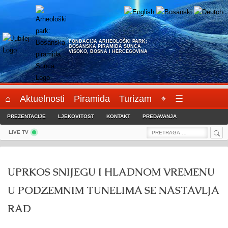
Skip
to
content
FONDACIJA ARHEOLOŠKI PARK:
BOSANSKA PIRAMIDA SUNCA
VISOKO, BOSNA I HERCEGOVINA
⌂
Aktuelnosti
Piramida
Turizam
⌖
☰
PREZENTACIJE
LJEKOVITOST
KONTAKT
PREDAVANJA
Sea
Search
LIVE TV
for:
UPRKOS SNIJEGU I HLADNOM VREMENU
U PODZEMNIM TUNELIMA SE NASTAVLJA
RAD