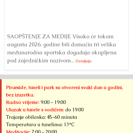
Dr
Bu
ve
SAOPŠTENJE ZA MEDIJE Visoko će tokom
augusta 2026. godine biti domaćin tri velika
međunarodna sportska događaja okupljena
pod zajedničkim nazivom...
Detaljnije
Piramide, tuneli i park su otvoreni svaki dan u godini,
bez izuzetka.
Radno vrijeme:
9:00 – 19:00
Ulazak u tunele s vodičem:
do 19:00
Trajanje obilaska: 45–60 minuta
Temperatura u tunelima: 13°C
Meditacije:
7:00 – 20:00