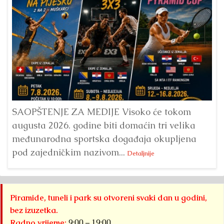
Dr
Bu
ve
SAOPŠTENJE ZA MEDIJE Visoko će tokom
augusta 2026. godine biti domaćin tri velika
međunarodna sportska događaja okupljena
pod zajedničkim nazivom...
Detaljnije
Piramide, tuneli i park su otvoreni svaki dan u godini,
bez izuzetka.
Radno vrijeme:
9:00 – 19:00