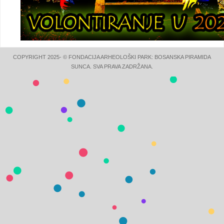
COPYRIGHT 2025- © FONDACIJA ARHEOLOŠKI PARK: BOSANSKA PIRAMIDA
SUNCA. SVA PRAVA ZADRŽANA.