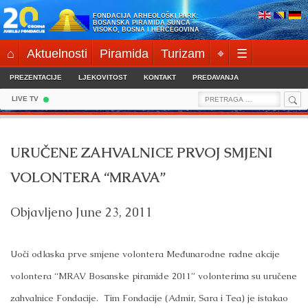
Skip
FONDACIJA ARHEOLOŠKI PARK:
to
BOSANSKA PIRAMIDA SUNCA
VISOKO, BOSNA I HERCEGOVINA
content
⌂
Aktuelnosti
Piramida
Turizam
⌖
☰
PREZENTACIJE
LJEKOVITOST
KONTAKT
PREDAVANJA
Sea
Search
LIVE TV
for:
URUČENE ZAHVALNICE PRVOJ SMJENI
VOLONTERA “MRAVA”
Objavljeno
June 23, 2011
Uoči odlaska prve smjene volontera Međunarodne radne akcije
volontera “MRAV Bosanske piramide 2011” volonterima su uručene
zahvalnice Fondacije. Tim Fondacije (Admir, Sara i Tea) je istakao