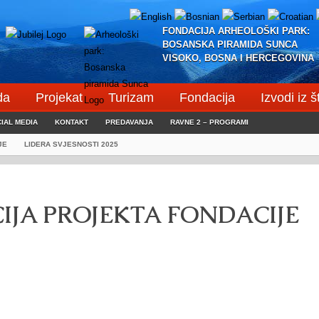
FONDACIJA ARHEOLOŠKI PARK:
BOSANSKA PIRAMIDA SUNCA
VISOKO, BOSNA I HERCEGOVINA
da
Projekat
Turizam
Fondacija
Izvodi iz 
IAL MEDIA
KONTAKT
PREDAVANJA
RAVNE 2 – PROGRAMI
JE
LIDERA SVJESNOSTI 2025
IJA PROJEKTA FONDACIJE