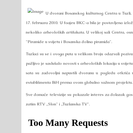
U dvorani Bosanskog kulturnog Centra u Tuzli,
17. februara 2010. U foajeu BKC-a bila je postavljena izlož
nekoliko arheoloških artifakata. U velikoj sali Centra, os
"Piramide u svijetu i Bosanska dolina piramida".
Tuzlaci su se i ovoga puta u velikom broju odazvali pozivu
pažljivo je saslušalo novosti s arheoloških lokacija u svij
sata su zadovoljni napustili dvoranu u pogledu otkrića u
establišmenta BiH prema ovom globalno važnom projektu.
Sve domaće televizije su pokazale interes za dolazak gost
zatim RTV „Slon" i „Tuzlanska TV".