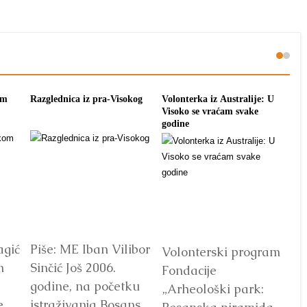
om
Razglednica iz pra-Visokog
Volonterka iz Australije: U
Pon
Visoko se vraćam svake
tra
godine
agić
Piše: ME Iban Vilibor
Dr
Volonterski program
m
Sinčić Još 2006.
od
Fondacije
godine, na početku
ot
„Arheološki park:
e
istraživanja Bosanske
V