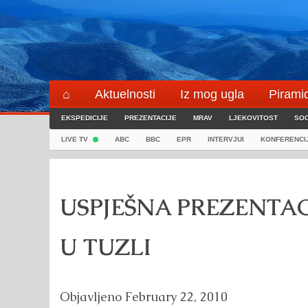
Skip
to
content
⌂
Aktuelnosti
Iz mog ugla
Pirami
EKSPEDICIJE
Blogeri
PREZENTACIJE
⌖
MRAV
LJEKOVITOST
SOC
LIVE TV
ABC
BBC
EPR
INTERVJUI
KONFERENCI
USPJEŠNA PREZENTAC
U TUZLI
Objavljeno
February 22, 2010