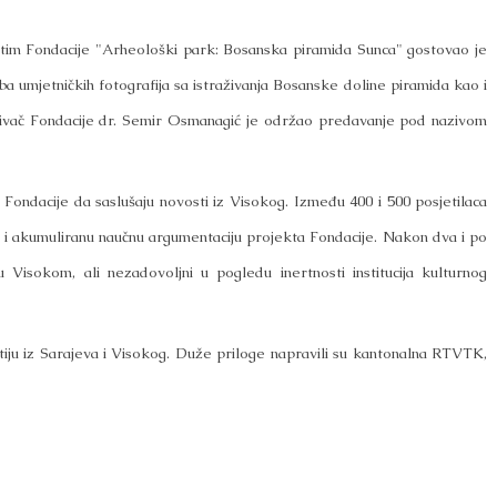
 tim Fondacije "Arheološki park: Bosanska piramida Sunca" gostovao je
ba umjetničkih fotografija sa istraživanja Bosanske doline piramida kao i
nivač Fondacije dr.
Semir Osmanagić je održao predavanje pod nazivom
 Fondacije da saslušaju novosti iz Visokog. Između 400 i 500 posjetilaca
etu i akumuliranu naučnu argumentaciju projekta Fondacije. Nakon dva i po
 Visokom, ali nezadovoljni u pogledu inertnosti institucija kulturnog
iju iz Sarajeva i Visokog. Duže priloge napravili su kantonalna RTVTK,