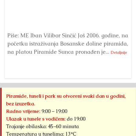
Piše: ME Iban Vilibor Sinčić Još 2006. godine, na
Ni
početku istraživanja Bosanske doline piramida,
uo
na platou Piramide Sunca pronađen je...
se
Detaljnije
Piramide, tuneli i park su otvoreni svaki dan u godini,
bez izuzetka.
Radno vrijeme:
9:00 – 19:00
Ulazak u tunele s vodičem:
do 19:00
Trajanje obilaska: 45–60 minuta
Temperatura u tunelima: 13°C