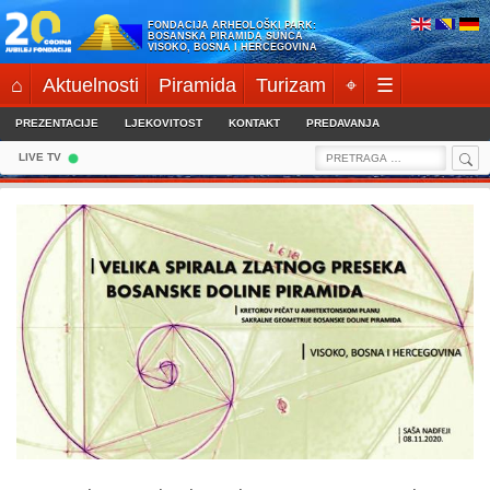
Skip
FONDACIJA ARHEOLOŠKI PARK:
to
BOSANSKA PIRAMIDA SUNCA
VISOKO, BOSNA I HERCEGOVINA
content
⌂
Aktuelnosti
Piramida
Turizam
⌖
☰
PREZENTACIJE
LJEKOVITOST
KONTAKT
PREDAVANJA
Sea
Search
LIVE TV
for: