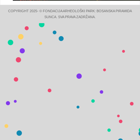
COPYRIGHT 2025- © FONDACIJA ARHEOLOŠKI PARK: BOSANSKA PIRAMIDA
SUNCA. SVA PRAVA ZADRŽANA.