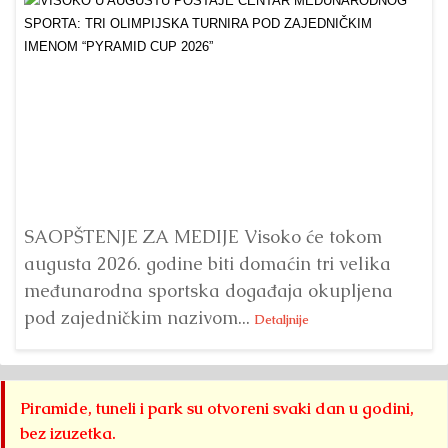
Dr
Bu
ve
SAOPŠTENJE ZA MEDIJE Visoko će tokom
augusta 2026. godine biti domaćin tri velika
međunarodna sportska događaja okupljena
pod zajedničkim nazivom...
Detaljnije
Piramide, tuneli i park su otvoreni svaki dan u godini,
bez izuzetka.