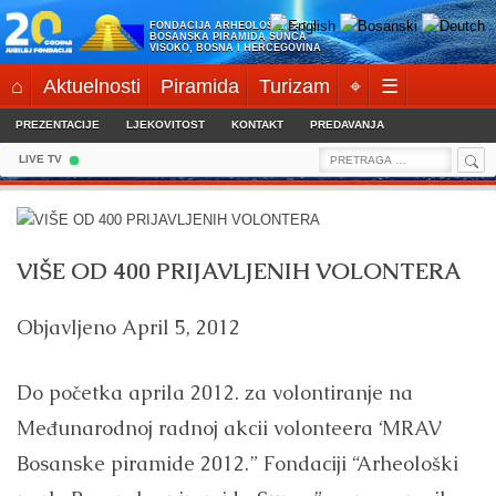
Skip
FONDACIJA ARHEOLOŠKI PARK:
to
BOSANSKA PIRAMIDA SUNCA
VISOKO, BOSNA I HERCEGOVINA
content
⌂
Aktuelnosti
Piramida
Turizam
⌖
☰
PREZENTACIJE
LJEKOVITOST
KONTAKT
PREDAVANJA
Sea
Search
LIVE TV
for:
VIŠE OD 400 PRIJAVLJENIH VOLONTERA
Objavljeno
April 5, 2012
Do početka aprila 2012. za volontiranje na
Međunarodnoj radnoj akcii volonteera ‘MRAV
Bosanske piramide 2012.” Fondaciji “Arheološki