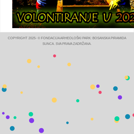
COPYRIGHT 2025- © FONDACIJA ARHEOLOŠKI PARK: BOSANSKA PIRAMIDA
SUNCA. SVA PRAVA ZADRŽANA.