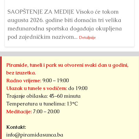
Bu
ve
SAOPŠTENJE ZA MEDIJE Visoko će tokom
augusta 2026. godine biti domaćin tri velika
međunarodna sportska događaja okupljena
pod zajedničkim nazivom...
Detaljnije
Piramide, tuneli i park su otvoreni svaki dan u godini,
bez izuzetka.
Radno vrijeme:
9:00 – 19:00
Ulazak u tunele s vodičem:
do 19:00
Trajanje obilaska: 45–60 minuta
Temperatura u tunelima: 13°C
Meditacije:
7:00 – 20:00
Kontakt:
info@piramidasunca.ba