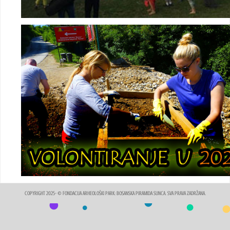
COPYRIGHT 2025- © FONDACIJA ARHEOLOŠKI PARK: BOSANSKA PIRAMIDA SUNCA. SVA PRAVA ZADRŽANA.