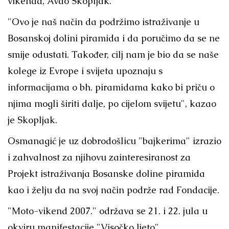
vikenda, Avdo Skopljak.
"Ovo je naš način da podržimo istraživanje u
Bosanskoj dolini piramida i da poručimo da se ne
smije odustati. Također, cilj nam je bio da se naše
kolege iz Evrope i svijeta upoznaju s
informacijama o bh. piramidama kako bi priču o
njima mogli širiti dalje, po cijelom svijetu", kazao
je Skopljak.
Osmanagić je uz dobrodošlicu "bajkerima" izrazio
i zahvalnost za njihovu zainteresiranost za
Projekt istraživanja Bosanske doline piramida
kao i želju da na svoj način podrže rad Fondacije.
"Moto-vikend 2007." održava se 21. i 22. jula u
okviru manifestacije "Visočko ljeto".