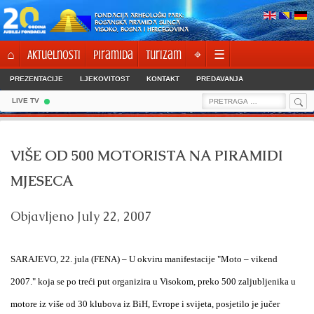
Skip
FONDACIJA ARHEOLOŠKI PARK:
to
BOSANSKA PIRAMIDA SUNCA
VISOKO, BOSNA I HERCEGOVINA
content
⌂
Aktuelnosti
Piramida
Turizam
⌖
☰
PREZENTACIJE
LJEKOVITOST
KONTAKT
PREDAVANJA
Sea
Search
LIVE TV
for:
VIŠE OD 500 MOTORISTA NA PIRAMIDI
MJESECA
Objavljeno
July 22, 2007
SARAJEVO
, 22. jula (FENA) – U okviru manifestacije "Moto – vikend
2007." koja se po treći put organizira u Visokom, preko 500 zaljubljenika u
motore iz više od 30 klubova iz BiH, Evrope i svijeta, posjetilo je jučer