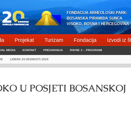
FONDACIJA ARHEOLOŠKI PARK:
BOSANSKA PIRAMIDA SUNCA
VISOKO, BOSNA I HERCEGOVINA
da
Projekat
Turizam
Fondacija
Izvodi iz 
IAL MEDIA
KONTAKT
PREDAVANJA
RAVNE 2 – PROGRAMI
JE
LIDERA SVJESNOSTI 2025
OKO U POSJETI BOSANSKOJ