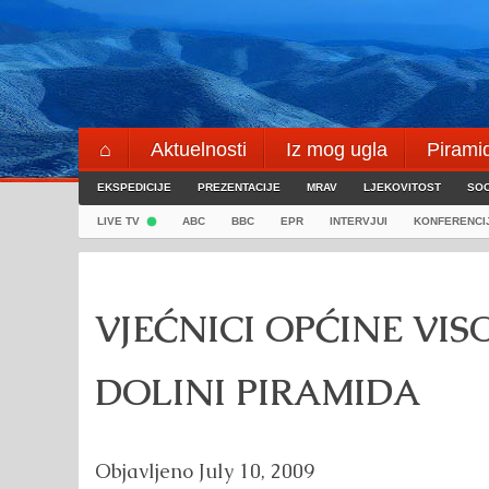
Skip
to
content
⌂
Aktuelnosti
Iz mog ugla
Pirami
EKSPEDICIJE
Blogeri
PREZENTACIJE
⌖
MRAV
LJEKOVITOST
SOC
LIVE TV
ABC
BBC
EPR
INTERVJUI
KONFERENCI
VJEĆNICI OPĆINE VIS
DOLINI PIRAMIDA
Objavljeno
July 10, 2009