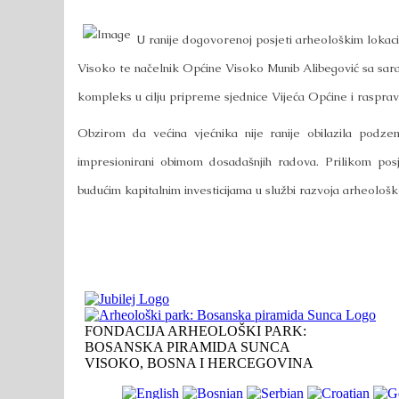
U ranije dogovorenoj posjeti arheološkim lokaci
Visoko te načelnik Općine Visoko Munib Alibegović sa saradn
kompleks u cilju pripreme sjednice Vijeća Općine i rasprav
Obzirom da većina vjećnika nije ranije obilazila podz
impresionirani obimom dosadašnjih radova. Prilikom posj
budućim kapitalnim investicijama u službi razvoja arheološk