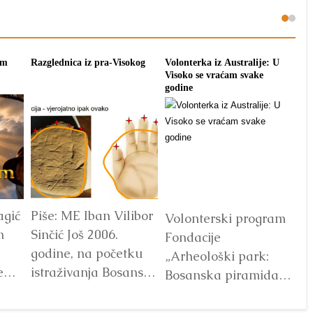
ja:
Promocija knjige o
Putevima Bogumila u
arska
Plejadama na bugarskom
Visokom 2027.
jeziku
7.000
Slavko, Asen, Samir i
Pronalazač
Semir najavili
bosanskih piramida
u
okupljanje u parku
Dr. Semir Osmanagić
kom
‘Ravne 2’ prvi vikend
promovirao je svoju
je
u julu 2027. Tema:
novu knjigu u Petriču,
bogumili. Učesnici iz...
u Bugarskoj. Ovo je