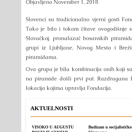
Objavljeno
November 1, 2018
Slovenci su tradicionalno vjerni gosti Fo
Tako je bilo i tokom čitave ovogodišnje 
Slovačkoj, pronalazač bosanskih piramid
grupi iz Ljubljane, Novog Mesta i Brežic
piramidama.
Ova grupa je bila kombinacija onih koji su 
na piramide došli prvi put. Razdragana l
lokacija kojima upravlja Fondacija.
AKTUELNOSTI
VISOKO U AUGUSTU
Budizam u socijalističk