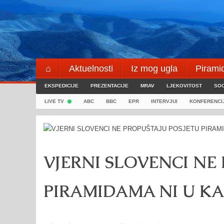
Skip
to
content
⌂
Aktuelnosti
Iz mog ugla
Pirami
EKSPEDICIJE
Blogeri
PREZENTACIJE
⌖
MRAV
LJEKOVITOST
SOC
LIVE TV
ABC
BBC
EPR
INTERVJUI
KONFERENCI
VJERNI SLOVENCI NE
PIRAMIDAMA NI U KA