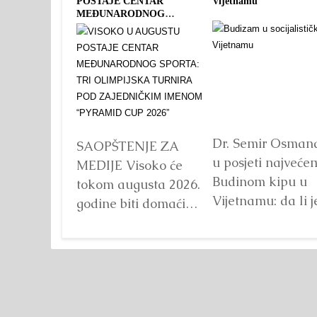
POSTAJE CENTAR
Vijetnamu
MEĐUNARODNOG
SPORTA: TRI OLIMPIJSKA
TURNIRA POD
ZAJEDNIČKIM IMENOM
“PYRAMID CUP 2026”
Dr. Semir Osman
SAOPŠTENJE ZA
u posjeti najveće
MEDIJE Visoko će
Budinom kipu u
tokom augusta 2026.
Vijetnamu: da li j
godine biti domaćin
važna veličina?
tri velika
Detaljnije
međunarodna
sportska događaja
okupljena pod
zajedničkim