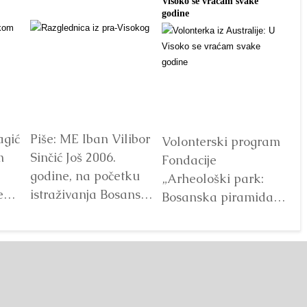
Visoko se vraćam svake
tra
godine
agić
Piše: ME Iban Vilibor
Dr
Volonterski program
m
Sinčić Još 2006.
od
Fondacije
godine, na početku
ot
„Arheološki park:
e
istraživanja Bosanske
V
Bosanska piramida
doline piramida, na
Sunca“ već godinama
platou Piramide
predstavlja jedan od
Sunca pronađen je...
najprepoznatljivijih
Detaljnije
segmenata projekta
Bosanske doline