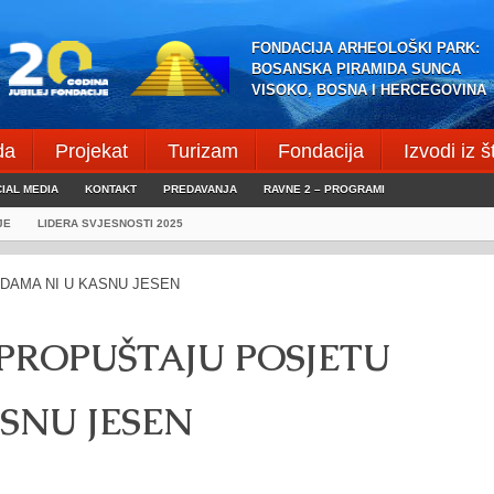
FONDACIJA ARHEOLOŠKI PARK:
BOSANSKA PIRAMIDA SUNCA
VISOKO, BOSNA I HERCEGOVINA
da
Projekat
Turizam
Fondacija
Izvodi iz 
IAL MEDIA
KONTAKT
PREDAVANJA
RAVNE 2 – PROGRAMI
JE
LIDERA SVJESNOSTI 2025
 PROPUŠTAJU POSJETU
SNU JESEN