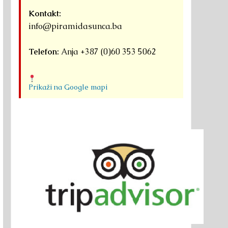
Kontakt:
info@piramidasunca.ba
Telefon:
Anja +387 (0)60 353 5062
Prikaži na Google mapi
agar donosi hinduističku
Moćna energetska lokacija:
Promocija knj