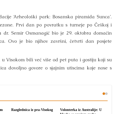
ndacije ‘Arheološki park: Bosanska piramida Sunca’.
sezone. Prvi dan po povratku s turneje po Češkoj i
a dr. Semir Osmanagić bio je 29. oktobra domaćin
a. Ovo je bio njihov završni, četvrti dan posjete
u Visokom bili već više od pet puta i gostiju koji su
ica dovoljno govore o sjajnim utiscima koje nose s
om
Razglednica iz pra-Visokog
Volonterka iz Australije: U
Pon