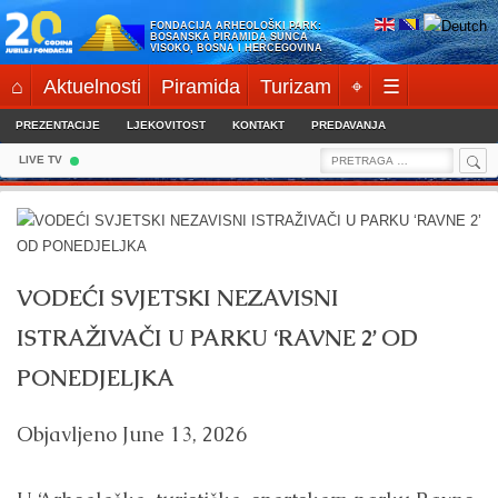
Skip
FONDACIJA ARHEOLOŠKI PARK:
to
BOSANSKA PIRAMIDA SUNCA
VISOKO, BOSNA I HERCEGOVINA
content
⌂
Aktuelnosti
Piramida
Turizam
⌖
☰
PREZENTACIJE
LJEKOVITOST
KONTAKT
PREDAVANJA
Sea
Search
LIVE TV
for:
VODEĆI SVJETSKI NEZAVISNI
ISTRAŽIVAČI U PARKU ‘RAVNE 2’ OD
PONEDJELJKA
Objavljeno
June 13, 2026