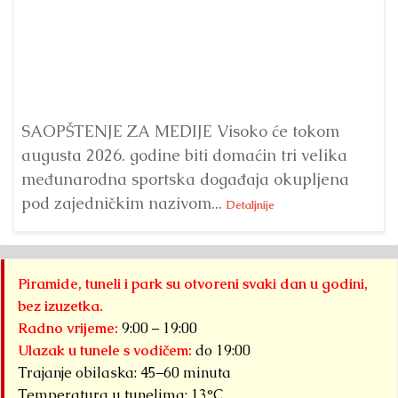
Dr
Bu
ve
SAOPŠTENJE ZA MEDIJE Visoko će tokom
augusta 2026. godine biti domaćin tri velika
međunarodna sportska događaja okupljena
pod zajedničkim nazivom...
Detaljnije
Piramide, tuneli i park su otvoreni svaki dan u godini,
bez izuzetka.
Radno vrijeme:
9:00 – 19:00
Ulazak u tunele s vodičem:
do 19:00
Trajanje obilaska: 45–60 minuta
Temperatura u tunelima: 13°C