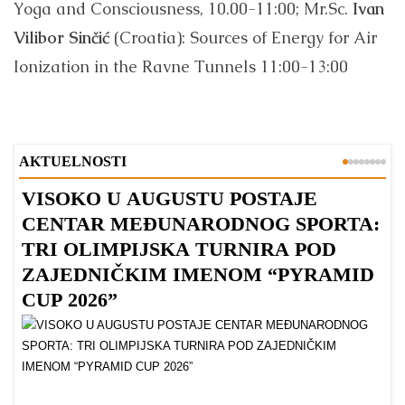
Yoga and Consciousness, 10.00-11:00; Mr.Sc.
Ivan
Vilibor Sinčić
(Croatia): Sources of Energy for Air
Ionization in the Ravne Tunnels 11:00-13:00
AKTUELNOSTI
VISOKO U AUGUSTU POSTAJE
B
CENTAR MEĐUNARODNOG SPORTA:
TRI OLIMPIJSKA TURNIRA POD
ZAJEDNIČKIM IMENOM “PYRAMID
CUP 2026”