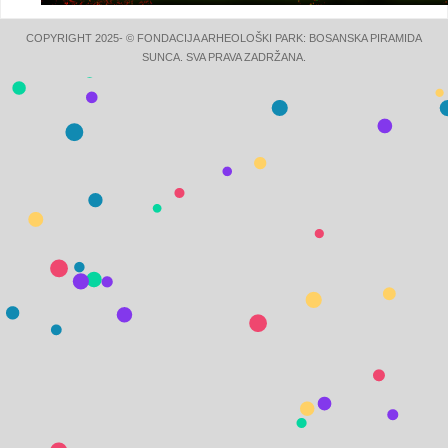
COPYRIGHT 2025- © FONDACIJA ARHEOLOŠKI PARK: BOSANSKA PIRAMIDA
SUNCA. SVA PRAVA ZADRŽANA.