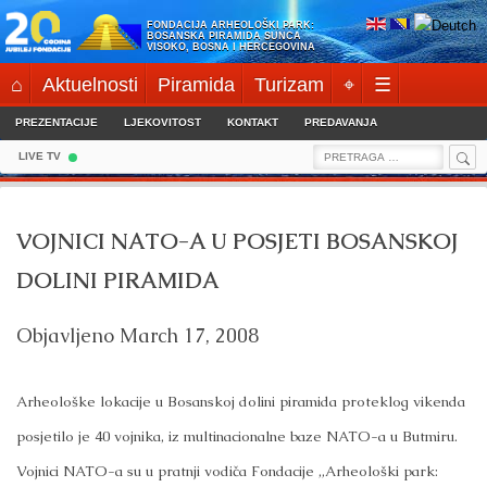
Skip
FONDACIJA ARHEOLOŠKI PARK:
to
BOSANSKA PIRAMIDA SUNCA
VISOKO, BOSNA I HERCEGOVINA
content
⌂
Aktuelnosti
Piramida
Turizam
⌖
☰
PREZENTACIJE
LJEKOVITOST
KONTAKT
PREDAVANJA
Sea
Search
LIVE TV
for:
VOJNICI NATO-A U POSJETI BOSANSKOJ
DOLINI PIRAMIDA
Objavljeno
March 17, 2008
Arheološke lokacije u Bosanskoj dolini piramida proteklog vikenda
posjetilo je 40 vojnika, iz multinacionalne baze NATO-a u Butmiru.
Vojnici NATO-a su u pratnji vodiča Fondacije „Arheološki park: