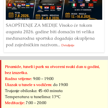
Bu
ve
SAOPŠTENJE ZA MEDIJE Visoko će tokom
augusta 2026. godine biti domaćin tri velika
međunarodna sportska događaja okupljena
pod zajedničkim nazivom...
Detaljnije
Piramide, tuneli i park su otvoreni svaki dan u godini,
bez izuzetka.
Radno vrijeme:
9:00 – 19:00
Ulazak u tunele s vodičem:
do 19:00
Trajanje obilaska: 45–60 minuta
Temperatura u tunelima: 13°C
Meditacije:
7:00 – 20:00