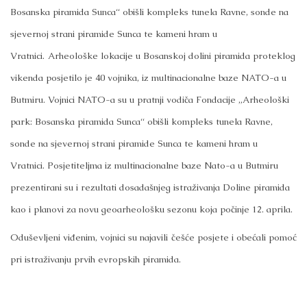
Bosanska piramida Sunca“ obišli kompleks tunela Ravne, sonde na
sjevernoj strani piramide Sunca te kameni hram u
Vratnici.
Arheološke lokacije u Bosanskoj dolini piramida proteklog
vikenda posjetilo je 40 vojnika, iz multinacionalne baze NATO-a u
Butmiru.
Vojnici NATO-a su u pratnji vodiča Fondacije „Arheološki
park: Bosanska piramida Sunca“ obišli kompleks tunela Ravne,
sonde na sjevernoj strani piramide Sunca te kameni hram u
Vratnici.
Posjetiteljma iz multinacionalne baze Nato-a u Butmiru
prezentirani su i rezultati dosadašnjeg istraživanja Doline piramida
kao i planovi za novu geoarheološku sezonu koja počinje 12. aprila.
Oduševljeni viđenim, vojnici su najavili češće posjete i obećali pomoć
pri istraživanju prvih evropskih piramida.