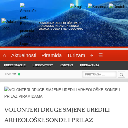
Skip
to
content
FONDACIJA ARHEOLOŠKI PARK:
BOSANSKA PIRAMIDA SUNCA
VISOKO, BOSNA I HERCEGOVINA
⌂
Aktuelnosti
Piramida
Turizam
⌖
☰
PREZENTACIJE
LJEKOVITOST
KONTAKT
PREDAVANJA
Sea
Search
LIVE TV
for:
VOLONTERI DRUGE SMJENE UREDILI
ARHEOLOŠKE SONDE I PRILAZ