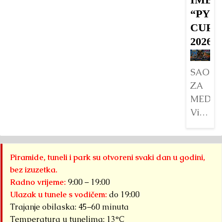
u
“PYR
V
CUP
da
2026”
je
v
SAOPŠ
ve
ZA
Det
MEDIJ
Visoko
će
tokom
august
Piramide, tuneli i park su otvoreni svaki dan u godini,
2026.
bez izuzetka.
godine
Radno vrijeme:
9:00 – 19:00
biti
Ulazak u tunele s vodičem:
do 19:00
domaći
Trajanje obilaska: 45–60 minuta
tri
Temperatura u tunelima: 13°C