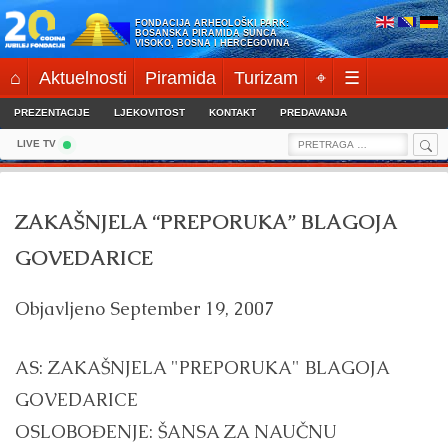
Skip
FONDACIJA ARHEOLOŠKI PARK:
to
BOSANSKA PIRAMIDA SUNCA
VISOKO, BOSNA I HERCEGOVINA
content
⌂
Aktuelnosti
Piramida
Turizam
⌖
☰
PREZENTACIJE
LJEKOVITOST
KONTAKT
PREDAVANJA
Sea
Search
LIVE TV
for:
ZAKAŠNJELA “PREPORUKA” BLAGOJA
GOVEDARICE
Objavljeno
September 19, 2007
AS: ZAKAŠNJELA "PREPORUKA" BLAGOJA
GOVEDARICE
OSLOBOĐENJE: ŠANSA ZA NAUČNU