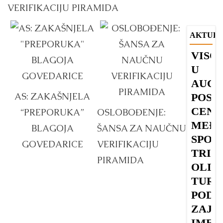
VERIFIKACIJU PIRAMIDA
AKTUEL
VISO
B
U
u
AUGU
s
AS: ZAKAŠNJELA
POST
V
CENT
“PREPORUKA”
OSLOBOĐENJE:
MEĐ
BLAGOJA
ŠANSA ZA NAUČNU
Dr
SPOR
S
GOVEDARICE
VERIFIKACIJU
TRI
O
PIRAMIDA
OLIM
u
TURN
po
POD
n
ZAJE
B
k
IME