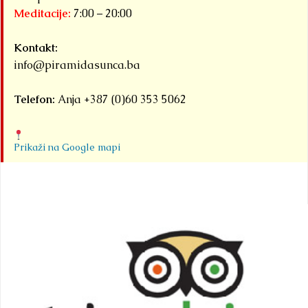
Meditacije:
7:00 – 20:00
velika
međun
Kontakt:
sportsk
info@piramidasunca.ba
događa
okuplj
Telefon:
Anja +387 (0)60 353 5062
pod
zajedn
nazivom
Prikaži na Google mapi
Detaljnije