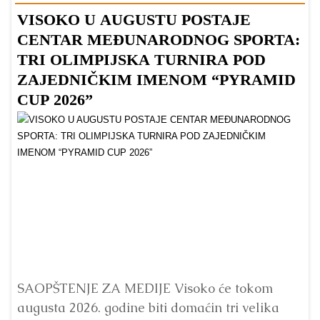
VISOKO U AUGUSTU POSTAJE
B
CENTAR MEĐUNARODNOG SPORTA:
TRI OLIMPIJSKA TURNIRA POD
ZAJEDNIČKIM IMENOM “PYRAMID
CUP 2026”
Dr
Bu
ve
SAOPŠTENJE ZA MEDIJE Visoko će tokom
augusta 2026. godine biti domaćin tri velika