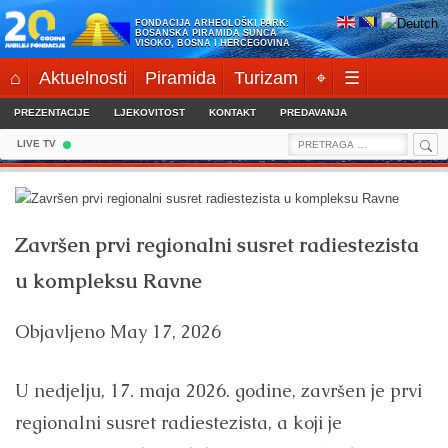
Skip
FONDACIJA ARHEOLOŠKI PARK:
to
BOSANSKA PIRAMIDA SUNCA
VISOKO, BOSNA I HERCEGOVINA
content
⌂
Aktuelnosti
Piramida
Turizam
⌖
☰
PREZENTACIJE
LJEKOVITOST
KONTAKT
PREDAVANJA
Sea
Search
LIVE TV
for:
Završen prvi regionalni susret radiestezista
u kompleksu Ravne
Objavljeno
May 17, 2026
U nedjelju, 17. maja 2026. godine, završen je prvi
regionalni susret radiestezista, a koji je