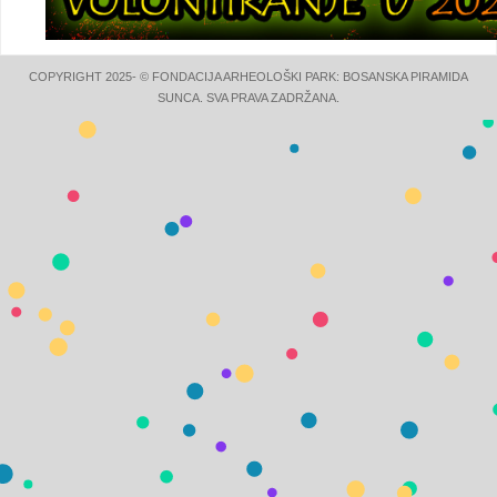
COPYRIGHT 2025- © FONDACIJA ARHEOLOŠKI PARK: BOSANSKA PIRAMIDA
SUNCA. SVA PRAVA ZADRŽANA.