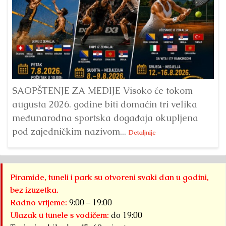
Dr
Bu
ve
SAOPŠTENJE ZA MEDIJE Visoko će tokom
augusta 2026. godine biti domaćin tri velika
međunarodna sportska događaja okupljena
pod zajedničkim nazivom...
Detaljnije
Piramide, tuneli i park su otvoreni svaki dan u godini,
bez izuzetka.
Radno vrijeme:
9:00 – 19:00
Ulazak u tunele s vodičem:
do 19:00