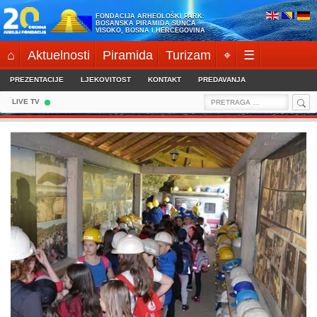
Skip
FONDACIJA ARHEOLOŠKI PARK:
to
BOSANSKA PIRAMIDA SUNCA
VISOKO, BOSNA I HERCEGOVINA
content
⌂
Aktuelnosti
Piramida
Turizam
⌖
☰
PREZENTACIJE
LJEKOVITOST
KONTAKT
PREDAVANJA
Sea
Search
LIVE TV
for: