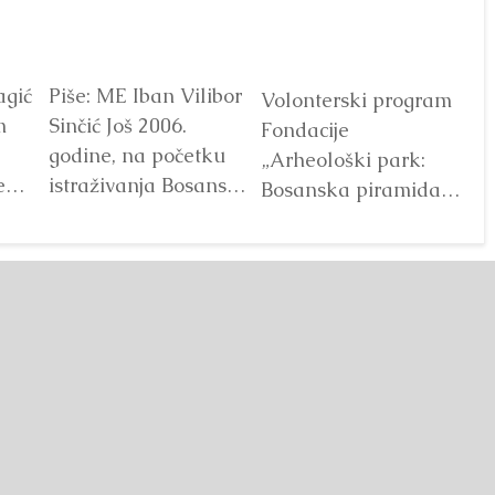
agić
Piše: ME Iban Vilibor
Dr
Volonterski program
m
Sinčić Još 2006.
od
Fondacije
godine, na početku
ot
„Arheološki park:
e
istraživanja Bosanske
V
Bosanska piramida
doline piramida, na
Sunca“ već godinama
platou Piramide
predstavlja jedan od
Sunca pronađen je...
najprepoznatljivijih
Detaljnije
segmenata projekta
Bosanske doline
piramida. Kroz...
Detaljnije