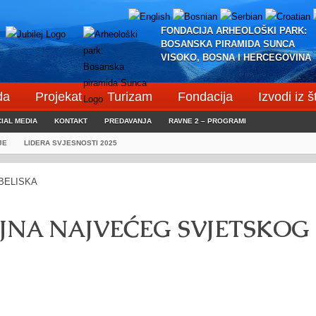
FONDACIJA ARHEOLOŠKI PARK:
BOSANSKA PIRAMIDA SUNCA
VISOKO, BOSNA I HERCEGOVINA
da
Projekat
Turizam
Fondacija
Izvodi iz 
IAL MEDIA
KONTAKT
PREDAVANJA
RAVNE 2 – PROGRAMI
JE
LIDERA SVJESNOSTI 2025
TAJNA NAJVEĆEG SVJETSKOG