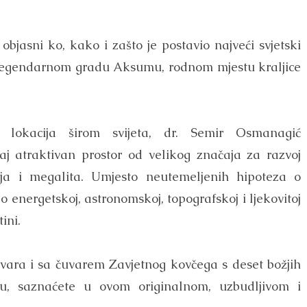
bjasni ko, kako i zašto je postavio najveći svjetski
u legendarnom gradu Aksumu, rodnom mjestu kraljice
 lokacija širom svijeta, dr. Semir Osmanagić
j atraktivan prostor od velikog značaja za razvoj
ija i megalita. Umjesto neutemeljenih hipoteza o
 energetskoj, astronomskoj, topografskoj i ljekovitoj
tini.
govara i sa čuvarem Zavjetnog kovčega s deset božjih
ću, saznaćete u ovom originalnom, uzbudljivom i