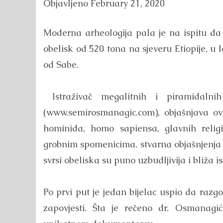
Objavljeno
February 21, 2020
Moderna arheologija pala je na ispitu da o
obelisk od 520 tona na sjeveru Etiopije, 
od Sabe.
Istraživač megalitnih i piramidalnih
(www.semirosmanagic.com), objašnjava ova
hominida, homo sapiensa, glavnih relig
grobnim spomenicima, stvarna objašnjenja o
svrsi obeliska su puno uzbudljivija i bliža is
Po prvi put je jedan bijelac uspio da raz
zapovjesti. Šta je rečeno dr. Osmanagi