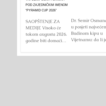
Dr. Semir Osman
SAOPŠTENJE ZA
u posjeti najveće
MEDIJE Visoko će
Budinom kipu u
tokom augusta 2026.
Vijetnamu: da li j
godine biti domaćin
važna veličina?
tri velika
Detaljnije
međunarodna
sportska događaja
okupljena pod
zajedničkim
nazivom...
Detaljnije