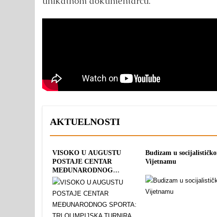
unikatnom dokumentarcu.
AKTUELNOSTI
VISOKO U AUGUSTU
Budizam u socijalističk
POSTAJE CENTAR
Vijetnamu
MEĐUNARODNOG
SPORTA: TRI OLIMPIJSKA
TURNIRA POD
ZAJEDNIČKIM IMENOM
“PYRAMID CUP 2026”