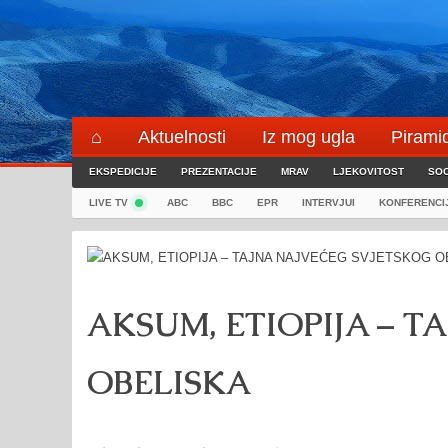
Skip
to
content
⌂
Aktuelnosti
Iz mog ugla
Pirami
EKSPEDICIJE
Blogeri
PREZENTACIJE
⌖
MRAV
LJEKOVITOST
SOC
LIVE TV
ABC
BBC
EPR
INTERVJUI
KONFERENCI
AKSUM, ETIOPIJA – 
OBELISKA