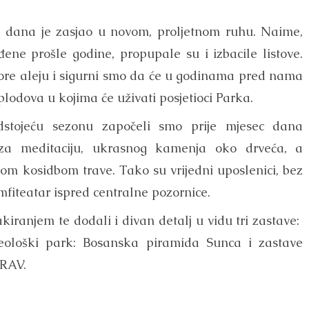
h dana je zasjao u novom, proljetnom ruhu. Naime,
ne prošle godine, propupale su i izbacile listove.
ore aleju i sigurni smo da će u godinama pred nama
plodova u kojima će uživati posjetioci Parka.
dstojeću sezonu započeli smo prije mjesec dana
 za meditaciju, ukrasnog kamenja oko drveća, a
m kosidbom trave. Tako su vrijedni uposlenici, bez
mfiteatar ispred centralne pozornice.
kiranjem te dodali i divan detalj u vidu tri zastave:
heološki park: Bosanska piramida Sunca i zastave
RAV.