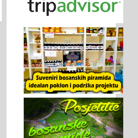
u
Detaljnije
harmoniji s Majkom
promovirao je svo
Zemljom.
Detaljnije
novu knjigu u Pet
u Bugarskoj. Ovo 
njegova druga
knjiga...
Detaljnij