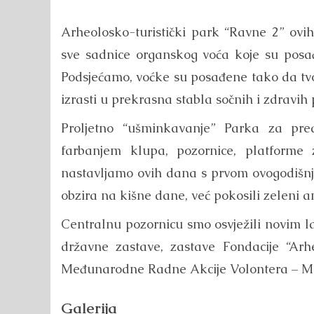
Arheolosko-turistički park “Ravne 2” ovi
sve sadnice organskog voća koje su posađe
Podsjećamo, voćke su posađene tako da tv
izrasti u prekrasna stabla sočnih i zdravih 
Proljetno “ušminkavanje” Parka za pre
farbanjem klupa, pozornice, platforme
nastavljamo ovih dana s prvom ovogodišnjo
obzira na kišne dane, već pokosili zeleni a
Centralnu pozornicu smo osvježili novim la
državne zastave, zastave Fondacije “Ar
Međunarodne Radne Akcije Volontera – M
Galerija