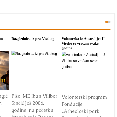
zglednica iz pra-Visokog
Volonterka iz Australije: U
Ponagar dono
Visoko se vraćam svake
tradiciju Vi
godine
še: ME Iban Vilibor
Dr. Semi
Volonterski program
nčić Još 2006.
odgovara 
Fondacije
dine, na početku
otkad hi
„Arheološki park: