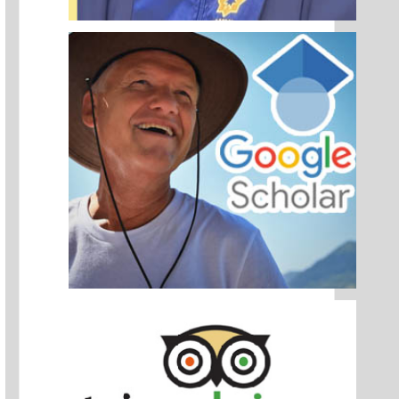
si hinduističku
Moćna energetska lokacija:
Promocija knjige o
jetnamu
Proviralkata, Iljač, Bugarska
Plejadama na bugarsk
jeziku
r Osmanagić
Naši preci, prije 7.000
Pronalazač
otkud i
godina, slavili su
bosanskih piram
nduizam u
plodnost i živjeli u
Dr. Semir Osman