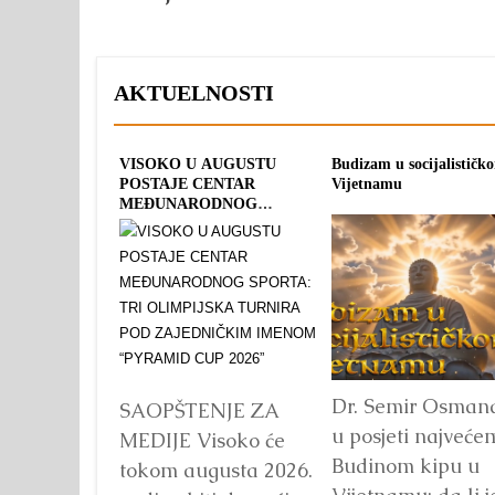
AKTUELNOSTI
VISOKO U AUGUSTU
Budizam u socijalističkom
Ra
POSTAJE CENTAR
Vijetnamu
MEĐUNARODNOG
SPORTA: TRI OLIMPIJSKA
TURNIRA POD
ZAJEDNIČKIM IMENOM
“PYRAMID CUP 2026”
Dr. Semir Osmanagić
Pi
SAOPŠTENJE ZA
u posjeti najvećem
Si
MEDIJE Visoko će
Budinom kipu u
go
tokom augusta 2026.