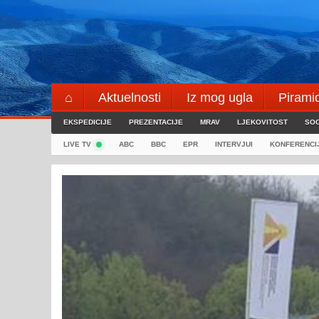
Skip
to
content
⌂
Aktuelnosti
Iz mog ugla
Pirami
EKSPEDICIJE
Blogeri
PREZENTACIJE
⌖
MRAV
LJEKOVITOST
SOC
LIVE TV
ABC
BBC
EPR
INTERVJUI
KONFERENCI