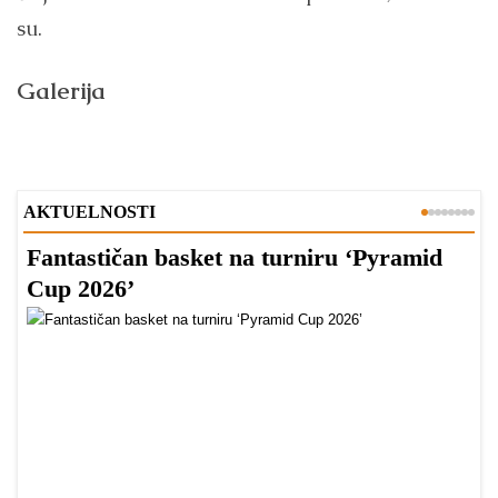
su.
Galerija
AKTUELNOSTI
Fantastičan basket na turniru ‘Pyramid
Z
Cup 2026’
O