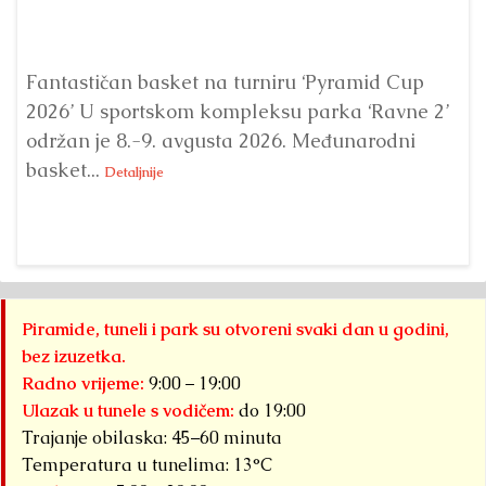
Fantastičan basket na turniru ‘Pyramid Cup
U 
2026’ U sportskom kompleksu parka ‘Ravne 2’
Me
održan je 8.-9. avgusta 2026. Međunarodni
‘P
basket...
Detaljnije
Piramide, tuneli i park su otvoreni svaki dan u godini,
bez izuzetka.
Radno vrijeme:
9:00 – 19:00
Ulazak u tunele s vodičem:
do 19:00
Trajanje obilaska: 45–60 minuta
Temperatura u tunelima: 13°C