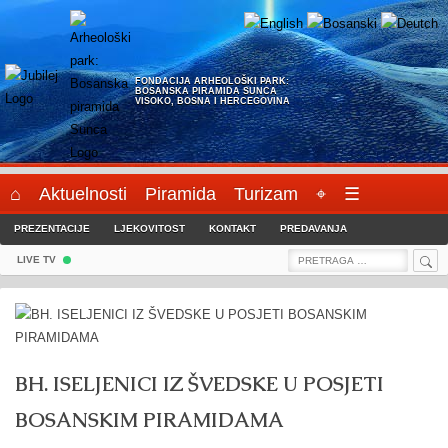
Skip
to
content
FONDACIJA ARHEOLOŠKI PARK:
BOSANSKA PIRAMIDA SUNCA
VISOKO, BOSNA I HERCEGOVINA
⌂
Aktuelnosti
Piramida
Turizam
⌖
☰
PREZENTACIJE
LJEKOVITOST
KONTAKT
PREDAVANJA
Sea
Search
LIVE TV
for:
BH. ISELJENICI IZ ŠVEDSKE U POSJETI
BOSANSKIM PIRAMIDAMA