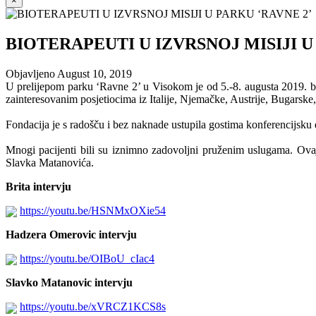
×
BIOTERAPEUTI U IZVRSNOJ MISIJI U
Objavljeno
August 10, 2019
U prelijepom parku ‘Ravne 2’ u Visokom je od 5.-8. augusta 2019. bor
zainteresovanim posjetiocima iz Italije, Njemačke, Austrije, Bugarske
Fondacija je s radošču i bez naknade ustupila gostima konferencijsku 
Mnogi pacijenti bili su iznimno zadovoljni pruženim uslugama. Ova
Slavka Matanovića.
Brita intervju
https://youtu.be/HSNMxOXie54
Hadzera Omerovic intervju
https://youtu.be/OIBoU_cIac4
Slavko Matanovic intervju
https://youtu.be/xVRCZ1KCS8s