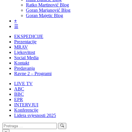
Ratko Martinović Blog
Goran Marjanović Blog
Goran Majetic Blog
⌖
☰
EKSPEDICIJE
Prezentacije
MRAV
Ljekovitost
Social Media
Kontakt
Predavanja
Ravne 2 – Programi
LIVE TV
ABC
BBC
EPR
INTERVJUI
Konferencije
Lidera svjesnosti 2025
Search
Search
for: