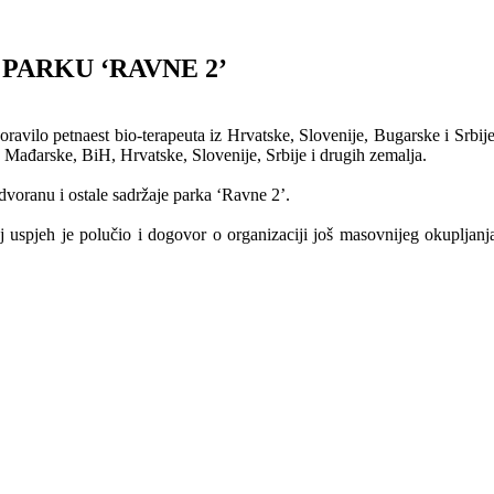
 PARKU ‘RAVNE 2’
avilo petnaest bio-terapeuta iz Hrvatske, Slovenije, Bugarske i Srbije.
, Mađarske, BiH, Hrvatske, Slovenije, Srbije i drugih zemalja.
dvoranu i ostale sadržaje parka ‘Ravne 2’.
j uspjeh je polučio i dogovor o organizaciji još masovnijeg okupljan