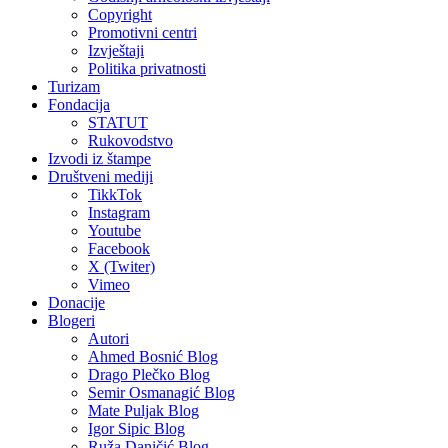
Copyright
Promotivni centri
Izvještaji
Politika privatnosti
Turizam
Fondacija
STATUT
Rukovodstvo
Izvodi iz štampe
Društveni mediji
TikkTok
Instagram
Youtube
Facebook
X (Twiter)
Vimeo
Donacije
Blogeri
Autori
Ahmed Bosnić Blog
Drago Plečko Blog
Semir Osmanagić Blog
Mate Puljak Blog
Igor Sipic Blog
Ruža Daničić Blog