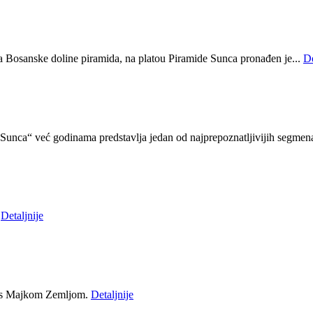
ja Bosanske doline piramida, na platou Piramide Sunca pronađen je...
De
unca“ već godinama predstavlja jedan od najprepoznatljivijih segmena
u
Detaljnije
iji s Majkom Zemljom.
Detaljnije