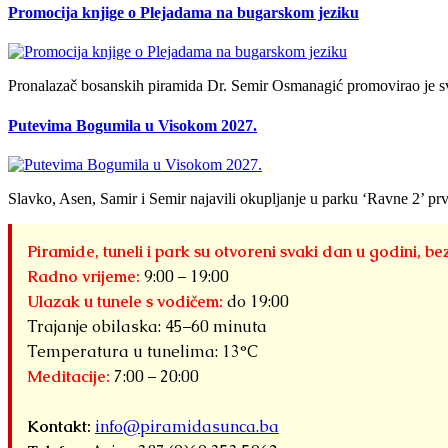
Promocija knjige o Plejadama na bugarskom jeziku
Pronalazač bosanskih piramida Dr. Semir Osmanagić promovirao je sv
Putevima Bogumila u Visokom 2027.
Slavko, Asen, Samir i Semir najavili okupljanje u parku ‘Ravne 2’ prv
Piramide, tuneli i park su otvoreni svaki dan u godini, be
Radno vrijeme:
9:00 – 19:00
Ulazak u tunele s vodičem:
do 19:00
Trajanje obilaska: 45–60 minuta
Temperatura u tunelima: 13°C
Meditacije:
7:00 – 20:00
Kontakt:
info@piramidasunca.ba