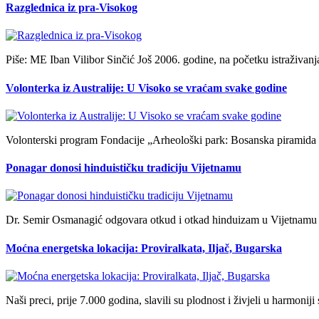
Razglednica iz pra-Visokog
Piše: ME Iban Vilibor Sinčić Još 2006. godine, na početku istraživan
Volonterka iz Australije: U Visoko se vraćam svake godine
Volonterski program Fondacije „Arheološki park: Bosanska piramida S
Ponagar donosi hinduističku tradiciju Vijetnamu
Dr. Semir Osmanagić odgovara otkud i otkad hinduizam u Vijetnam
Moćna energetska lokacija: Proviralkata, Iljač, Bugarska
Naši preci, prije 7.000 godina, slavili su plodnost i živjeli u harmon