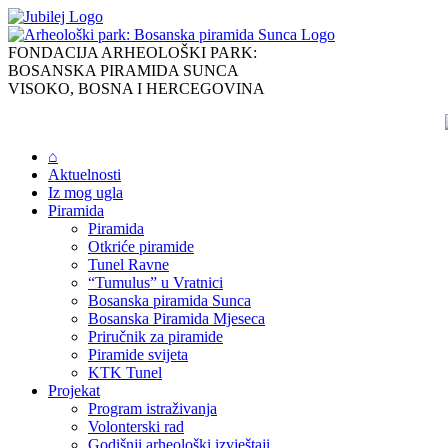
Skip
to
content
FONDACIJA ARHEOLOŠKI PARK:
BOSANSKA PIRAMIDA SUNCA
VISOKO, BOSNA I HERCEGOVINA
⌂
Aktuelnosti
Iz mog ugla
Piramida
Piramida
Otkriće piramide
Tunel Ravne
“Tumulus” u Vratnici
Bosanska piramida Sunca
Bosanska Piramida Mjeseca
Priručnik za piramide
Piramide svijeta
KTK Tunel
Projekat
Program istraživanja
Volonterski rad
Godišnji arheološki izvještaji