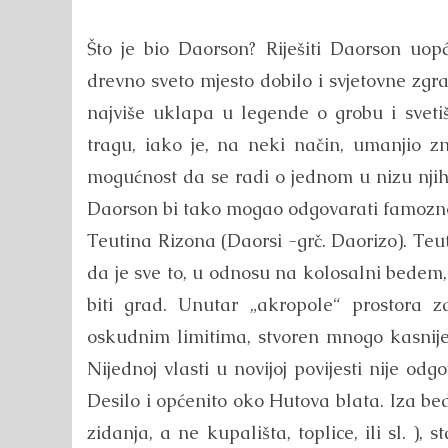
Što je bio Daorson? Riješiti Daorson uop
drevno sveto mjesto dobilo i svjetovne zgr
najviše uklapa u legende o grobu i svet
tragu, iako je, na neki način, umanjio zn
mogućnost da se radi o jednom u nizu njiho
Daorson bi tako mogao odgovarati famozno
Teutina Rizona (Daorsi -grč. Daorizo). Teu
da je sve to, u odnosu na kolosalni bedem,
biti grad. Unutar „akropole“ prostora 
oskudnim limitima, stvoren mnogo kasnije.
Nijednoj vlasti u novijoj povijesti nije 
Desilo i općenito oko Hutova blata. Iza b
zidanja, a ne kupališta, toplice, ili sl. )