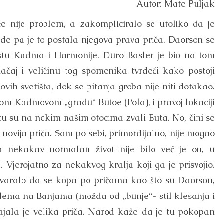
Autor: Mate Puljak
će nije problem, a zakompliciralo se utoliko da je
ade pa je to postala njegova prava priča. Daorson se
ištu Kadma i Harmonije. Đuro Basler je bio na tom
ačaj i veličinu tog spomenika tvrdeći kako postoji
vih svetišta, dok se pitanja groba nije niti dotakao.
m Kadmovom „gradu“ Butoe (Pola), i pravoj lokaciji
tu su na nekim našim otocima zvali Buta. No, čini se
 novija priča. Sam po sebi, primordijalno, nije mogao
za nekakav normalan život nije bilo već je on, u
 Vjerojatno za nekakvog kralja koji ga je prisvojio.
odgovaralo da se kopa po pričama kao što su Daorson,
edema na Banjama (možda od „bunje“- stil klesanja i
, stajala je velika priča. Narod kaže da je tu pokopan