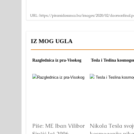
URL:
https://piramidasunca.ba/images/2020/02/daorsonfinal.p
IZ MOG UGLA
Razglednica iz pra-Visokog
Tesla i Teslina kosmogo
Piše: ME Iban Vilibor
Nikola Tesla svoj
Sinčić Još 2006.
kosmogoniju nik