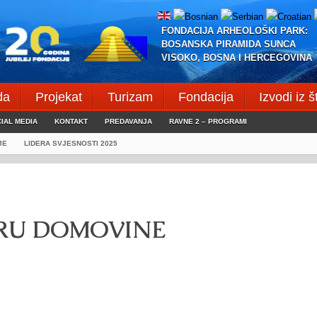
FONDACIJA ARHEOLOŠKI PARK:
BOSANSKA PIRAMIDA SUNCA
VISOKO, BOSNA I HERCEGOVINA
da
Projekat
Turizam
Fondacija
Izvodi iz 
IAL MEDIA
KONTAKT
PREDAVANJA
RAVNE 2 – PROGRAMI
JE
LIDERA SVJESNOSTI 2025
ARU DOMOVINE