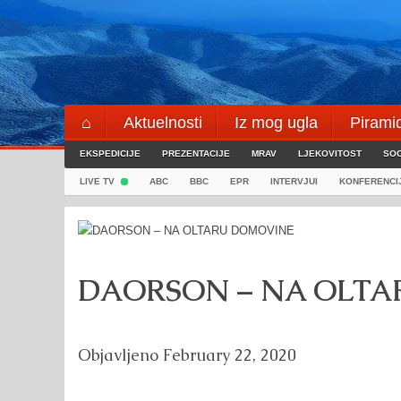
Skip
to
content
⌂
Aktuelnosti
Iz mog ugla
Pirami
EKSPEDICIJE
Blogeri
PREZENTACIJE
⌖
MRAV
LJEKOVITOST
SOC
LIVE TV
ABC
BBC
EPR
INTERVJUI
KONFERENCI
DAORSON – NA OLT
Objavljeno
February 22, 2020