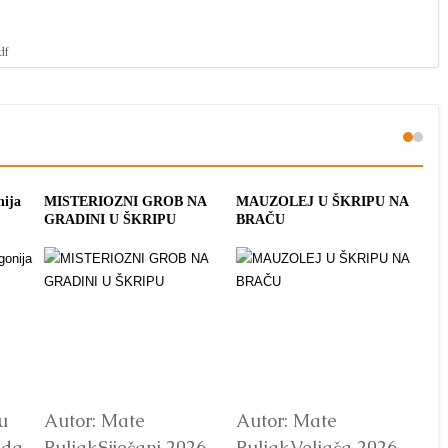
df
nija
MISTERIOZNI GROB NA
MAUZOLEJ U ŠKRIPU NA
ME
GRADINI U ŠKRIPU
BRAČU
ŠK
u
Autor: Mate
Autor: Mate
Au
ada
PuljakSiječanj 2026.
PuljakVeljača 2026.
Pu