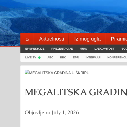
Skip
to
content
⌂
Aktuelnosti
Iz mog ugla
Pirami
EKSPEDICIJE
Blogeri
PREZENTACIJE
⌖
MRAV
LJEKOVITOST
SOC
LIVE TV
ABC
BBC
EPR
INTERVJUI
KONFERENCI
MEGALITSKA GRADIN
Objavljeno
July 1, 2026