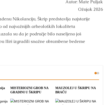
Autor: Mate Puljak
Ožujak 2026
enu Nikolanciju, Škrip predstavlja najstarije
o od najvažnijih arheoloških lokaliteta
azala su da je područje bilo naseljeno još
bu Iliri izgradili snažne obrambene bedeme
nija
MISTERIOZNI GROB NA
MAUZOLEJ U ŠKRIPU NA
ME
GRADINI U ŠKRIPU
BRAČU
ŠK