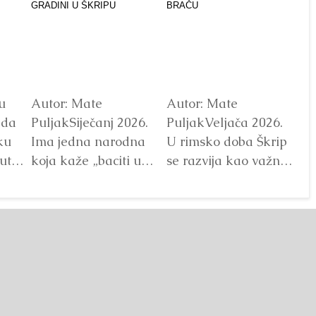
u
Autor: Mate
Autor: Mate
Au
ada
PuljakSiječanj 2026.
PuljakVeljača 2026.
Pu
ku
Ima jedna narodna
U rimsko doba Škrip
Pr
ut
koja kaže „baciti u
se razvija kao važno
Al
 ipak
škrip“, odnosno baciti
lokalno središte.
M
u rupu/ škripu/
Arheološki nalazi
Ni
nije
stijenu, tj.ubaciti
potvrđujupostojanje
pr
nešto/...
Detaljnije
rimske arhitekture,
na
uključujući...
na
Detaljnije
Br
De