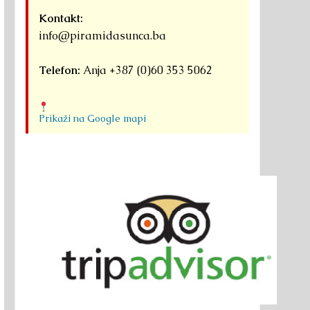
Kontakt:
info@piramidasunca.ba
Telefon:
Anja +387 (0)60 353 5062
Prikaži na Google mapi
GALITSKA GRADINA U
Danko Gašić: Radiestezijski
MOĆ POJED
RIPU
osvrt na bosanske piramide i
tunele Ravne