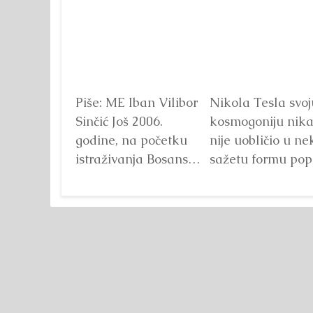
Piše: ME Iban Vilibor
Nikola Tesla svoj
Sinčić Još 2006.
kosmogoniju nik
godine, na početku
nije uobličio u ne
istraživanja Bosanske
sažetu formu pop
doline piramida, na
knjige ali se ona
platou Piramide
može doseći
Sunca pronađen je...
analizom...
Detalj
Detaljnije