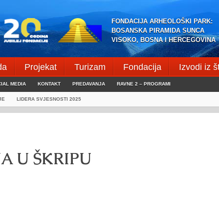
FONDACIJA ARHEOLOŠKI PARK:
BOSANSKA PIRAMIDA SUNCA
VISOKO, BOSNA I HERCEGOVINA
da
Projekat
Turizam
Fondacija
Izvodi iz 
IAL MEDIA
KONTAKT
PREDAVANJA
RAVNE 2 – PROGRAMI
JE
LIDERA SVJESNOSTI 2025
A U ŠKRIPU