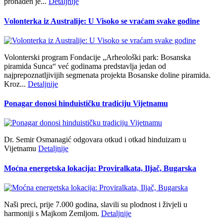
pronađen je...
Detaljnije
Volonterka iz Australije: U Visoko se vraćam svake godine
Volonterski program Fondacije „Arheološki park: Bosanska
piramida Sunca“ već godinama predstavlja jedan od
najprepoznatljivijih segmenata projekta Bosanske doline piramida.
Kroz...
Detaljnije
Ponagar donosi hinduističku tradiciju Vijetnamu
Dr. Semir Osmanagić odgovara otkud i otkad hinduizam u
Vijetnamu
Detaljnije
Moćna energetska lokacija: Proviralkata, Iljač, Bugarska
Naši preci, prije 7.000 godina, slavili su plodnost i živjeli u
harmoniji s Majkom Zemljom.
Detaljnije