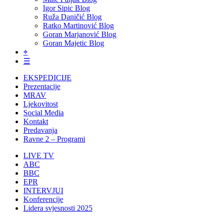
Igor Sipic Blog
Ruža Daničić Blog
Ratko Martinović Blog
Goran Marjanović Blog
Goran Majetic Blog
⌖
☰
EKSPEDICIJE
Prezentacije
MRAV
Ljekovitost
Social Media
Kontakt
Predavanja
Ravne 2 – Programi
LIVE TV
ABC
BBC
EPR
INTERVJUI
Konferencije
Lidera svjesnosti 2025