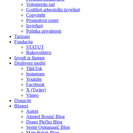
Volonterski rad
Godišnji arheološki izvještaji
Copyright
Promotivni centri
Izvještaji
Politika privatnosti
Turizam
Fondacija
STATUT
Rukovodstvo
Izvodi iz štampe
Društveni mediji
TikkTok
Instagram
Youtube
Facebook
X (Twiter)
Vimeo
Donacije
Blogeri
Autori
Ahmed Bosnić Blog
Drago Plečko Blog
Semir Osmanagić Blog
Mate Puljak Blog