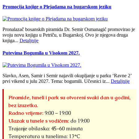
Promocija knjige o Plejadama na bugarskom jeziku
Pronalazač bosanskih piramida Dr. Semir Osmanagić promovirao je
svoju novu knjigu u Petriču, u Bugarskoj. Ovo je njegova druga
knjiga...
Detaljnije
Putevima Bogumila u Visokom 2027.
Slavko, Asen, Samir i Semir najavili okupljanje u parku ‘Ravne 2’
prvi vikend u julu 2027. Tema: bogumili. Učesnici iz...
Detaljnije
Piramide, tuneli i park su otvoreni svaki dan u godini,
bez izuzetka.
Radno vrijeme:
9:00 – 19:00
Ulazak u tunele s vodičem:
do 19:00
Trajanje obilaska: 45–60 minuta
Temperatura u tunelima: 13°C