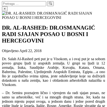
Search
Search
for:
×
DR. AL-RASHED: DR.OSMANAGIĆ
RADI SJAJAN POSAO U BOSNI I
HERCEGOVINI
Objavljeno
April 22, 2018
Dr. Salah Al-Rashed peti put je u Visokom, a i ovaj put je sa sobom
poveo grupu ljudi iz arapskih zemalja. U grupi su ljudi iz 12
zemalja, Iraka, Saudijske Arabije, Kuvajta, Katara, Omana,
Bahreina, Palestine, Ujedinjenih Arapskih Emirata, Egipta…a ono
što je zajedničko svima njima, jeste oduševljenje koje su doživjeli
dolaskom u našu zemlju, kao i obilaskom arheoloških nalazišta u
Visokom.
– Dr. Semira poznajem lično i vjerujem da radi sjajan posao, ne
samo sa arheološke, već i sa mnogih drugih strana. Jer, kada na
jednom mjestu poput ovoga, u jednom danu i jedne pored drugih
vidite ljude iz Izraela, Italije, Bosne, Amerike, Rusije shvatite da se