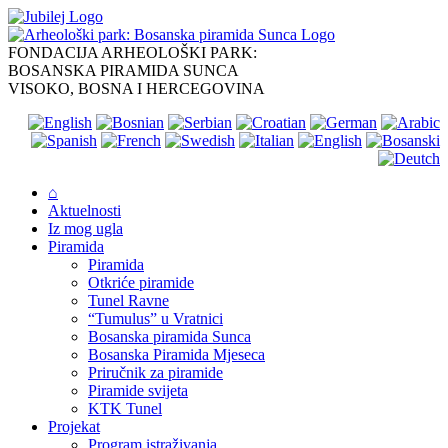
Skip
to
content
FONDACIJA ARHEOLOŠKI PARK:
BOSANSKA PIRAMIDA SUNCA
VISOKO, BOSNA I HERCEGOVINA
⌂
Aktuelnosti
Iz mog ugla
Piramida
Piramida
Otkriće piramide
Tunel Ravne
“Tumulus” u Vratnici
Bosanska piramida Sunca
Bosanska Piramida Mjeseca
Priručnik za piramide
Piramide svijeta
KTK Tunel
Projekat
Program istraživanja