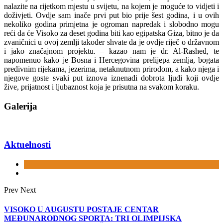
nalazite na rijetkom mjestu u svijetu, na kojem je moguće to vidjeti i
doživjeti. Ovdje sam inače prvi put bio prije šest godina, i u ovih
nekoliko godina primjetna je ogroman napredak i slobodno mogu
reći da će Visoko za deset godina biti kao egipatska Giza, bitno je da
zvaničnici u ovoj zemlji također shvate da je ovdje riječ o državnom
i jako značajnom projektu. – kazao nam je dr. Al-Rashed, te
napomenuo kako je Bosna i Hercegovina prelijepa zemlja, bogata
predivnim rijekama, jezerima, netaknutnom prirodom, a kako njega i
njegove goste svaki put iznova iznenadi dobrota ljudi koji ovdje
žive, prijatnost i ljubaznost koja je prisutna na svakom koraku.
Galerija
Aktuelnosti
Prev
Next
VISOKO U AUGUSTU POSTAJE CENTAR
MEĐUNARODNOG SPORTA: TRI OLIMPIJSKA