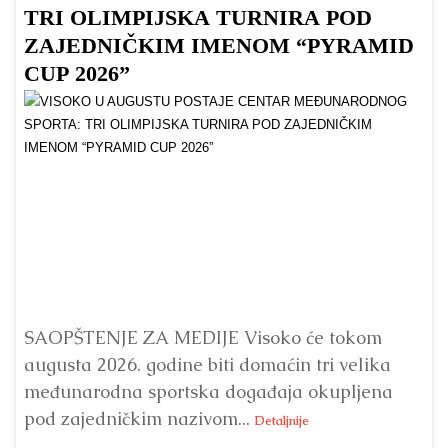
TRI OLIMPIJSKA TURNIRA POD
ZAJEDNIČKIM IMENOM “PYRAMID
CUP 2026”
Dr
Bu
ve
SAOPŠTENJE ZA MEDIJE Visoko će tokom
augusta 2026. godine biti domaćin tri velika
međunarodna sportska događaja okupljena
pod zajedničkim nazivom...
Detaljnije