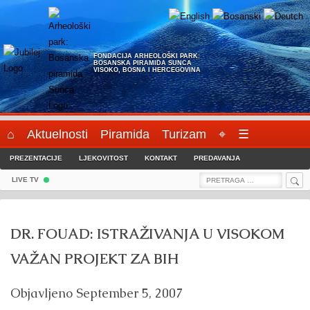
Skip
to
content
FONDACIJA ARHEOLOŠKI PARK:
BOSANSKA PIRAMIDA SUNCA
VISOKO, BOSNA I HERCEGOVINA
⌂
Aktuelnosti
Piramida
Turizam
⌖
☰
PREZENTACIJE
LJEKOVITOST
KONTAKT
PREDAVANJA
Sea
Search
LIVE TV
for:
DR. FOUAD: ISTRAŽIVANJA U VISOKOM
VAŽAN PROJEKT ZA BIH
Objavljeno
September 5, 2007