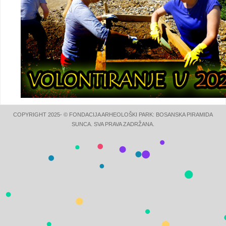
COPYRIGHT 2025- © FONDACIJA ARHEOLOŠKI PARK: BOSANSKA PIRAMIDA
SUNCA. SVA PRAVA ZADRŽANA.