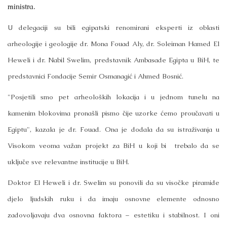
ministra.
U delegaciji su bili egipatski renomirani eksperti iz oblasti
arheologije i geologije dr. Mona Fouad Aly, dr. Soleiman Hamed El
Heweli i dr. Nabil Swelim, predstavnik Ambasade Egipta u BiH, te
predstavnici Fondacije Semir Osmanagić i Ahmed Bosnić.
"Posjetili smo pet arheoloških lokacija i u jednom tunelu na
kamenim blokovima pronašli pismo čije uzorke ćemo proučavati u
Egiptu", kazala je dr. Fouad. Ona je dodala da su istraživanja u
Visokom veoma važan projekt za BiH u koji bi trebalo da se
uključe sve relevantne institucije u BiH.
Doktor El Heweli i dr. Swelim su ponovili da su visočke piramide
djelo ljudskih ruku i da imaju osnovne elemente odnosno
zadovoljavaju dva osnovna faktora – estetiku i stabilnost. I oni