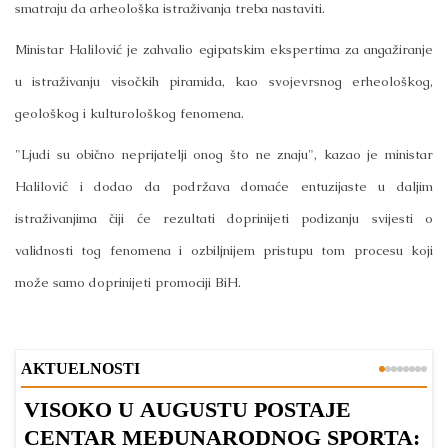
smatraju da arheološka istraživanja treba nastaviti.
Ministar Halilović je zahvalio egipatskim ekspertima za angažiranje
u istraživanju visočkih piramida, kao svojevrsnog erheološkog,
geološkog i kulturološkog fenomena.
"Ljudi su obično neprijatelji onog što ne znaju", kazao je ministar
Halilović i dodao da podržava domaće entuzijaste u daljim
istraživanjima čiji će rezultati doprinijeti podizanju svijesti o
validnosti tog fenomena i ozbiljnijem pristupu tom procesu koji
može samo doprinijeti promociji BiH.
AKTUELNOSTI
VISOKO U AUGUSTU POSTAJE
B
CENTAR MEĐUNARODNOG SPORTA: