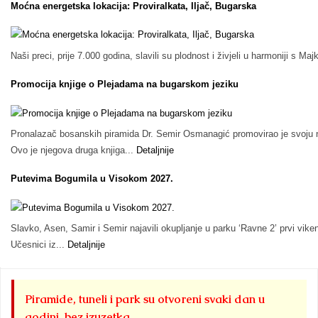
Moćna energetska lokacija: Proviralkata, Iljač, Bugarska
Naši preci, prije 7.000 godina, slavili su plodnost i živjeli u harmoniji s 
Promocija knjige o Plejadama na bugarskom jeziku
Pronalazač bosanskih piramida Dr. Semir Osmanagić promovirao je svoju n
Ovo je njegova druga knjiga...
Detaljnije
Putevima Bogumila u Visokom 2027.
Slavko, Asen, Samir i Semir najavili okupljanje u parku ‘Ravne 2’ prvi vike
Učesnici iz...
Detaljnije
Piramide, tuneli i park su otvoreni svaki dan u
godini, bez izuzetka.