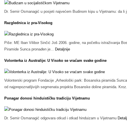
Dr. Semir Osmanagić u posjeti najvećem Budinom kipu u Vijetnamu: da li 
Razglednica iz pra-Visokog
Piše: ME Iban Vilibor Sinčić Još 2006. godine, na početku istraživanja Bo
Piramide Sunca pronađen je...
Detaljnije
Volonterka iz Australije: U Visoko se vraćam svake godine
Volonterski program Fondacije „Arheološki park: Bosanska piramida Sunca
od najprepoznatljivijih segmenata projekta Bosanske doline piramida. Kroz
Ponagar donosi hinduističku tradiciju Vijetnamu
Dr. Semir Osmanagić odgovara otkud i otkad hinduizam u Vijetnamu
Detalj