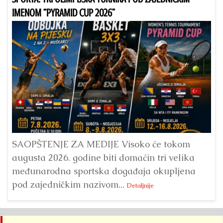
IMENOM “PYRAMID CUP 2026”
Dr
Bu
ve
SAOPŠTENJE ZA MEDIJE Visoko će tokom
augusta 2026. godine biti domaćin tri velika
međunarodna sportska događaja okupljena
pod zajedničkim nazivom...
Detaljnije