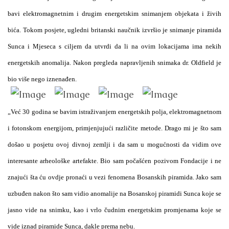
bavi elektromagnetnim i drugim energetskim snimanjem objekata i živih
bića. Tokom
posjete, ugledni britanski naučnik izvršio je snimanje piramida
Sunca i Mjeseca s ciljem da utvrdi da li na ovim lokacijama ima nekih
energetskih anomalija.
Nakon pregleda napravljenih snimaka dr. Oldfield je
bio više nego iznenađen.
„Već 30 godina se bavim istraživanjem energetskih polja, elektromagnetnom
i fotonskom energijom, primjenjujući različite metode. Drago mi je što sam
došao u posjetu ovoj divnoj zemlji i da sam u mogućnosti da vidim ove
interesante arheološke artefakte. Bio sam počašćen pozivom Fondacije i ne
znajući šta ću ovdje pronaći u vezi fenomena Bosanskih piramida. Jako sam
uzbuđen nakon što sam vidio
anomalije na Bosanskoj piramidi Sunca koje se
jasno vide na snimku, kao i vrlo čudnim energetskim promjenama koje se
vide iznad piramide Sunca, dakle prema nebu.