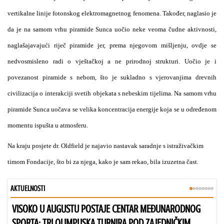
vertikalne linije fotonskog elektromagnetnog fenomena. Također, naglasio je
da je na samom vrhu piramide Sunca uočio neke veoma čudne aktivnosti,
naglašajavajući riječ piramide jer, prema njegovom mišljenju, ovdje se
nedvosmisleno radi o vještačkoj a ne prirodnoj strukturi. Uočio je i
povezanost piramide s nebom, što je sukladno s vjerovanjima drevnih
civilizacija o interakciji svetih objekata s nebeskim tijelima. Na samom vrhu
piramide Sunca uočava se velika koncentracija energije koja se u određenom
momentu ispušta u atmosferu.
Na kraju posjete dr. Oldfield je najavio nastavak saradnje s istraživačkim
timom Fondacije, što bi za njega, kako je sam rekao, bila izuzetna čast.
AKTUELNOSTI
VISOKO U AUGUSTU POSTAJE CENTAR MEĐUNARODNOG
Bu
SPORTA: TRI OLIMPIJSKA TURNIRA POD ZAJEDNIČKIM