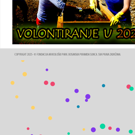
COPYRIGHT 2025- © FONDACIJA ARHEOLOŠKI PARK: BOSANSKA PIRAMIDA SUNCA. SVA PRAVA ZADRŽANA.