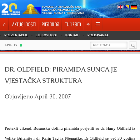
Skip
FONDACIJA ARHEOLOŠKI PARK:
to
BOSANSKA PIRAMIDA SUNCA
VISOKO, BOSNA I HERCEGOVINA
content
⌂
Aktuelnosti
Piramida
Turizam
⌖
☰
PREZENTACIJE
LJEKOVITOST
KONTAKT
PREDAVANJA
Sea
Search
LIVE TV
for:
DR. OLDFIELD: PIRAMIDA SUNCA JE
VJESTAČKA STRUKTURA
Objavljeno
April 30, 2007
Protekli vikend, Bosansku dolinu piramida posjetili su dr. Harry Oldfield iz
Velike Britanije i dr. Karin Tag iz Njemačke. Dr Oldfield se već 30 godina