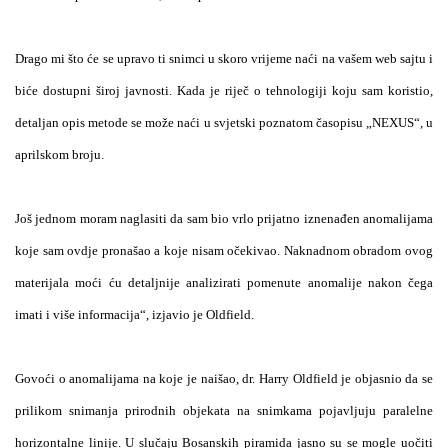
Drago mi što će se upravo ti snimci u skoro vrijeme naći na vašem web sajtu i
biće dostupni široj javnosti. Kada je riječ o tehnologiji koju sam koristio,
detaljan opis metode se može naći u svjetski poznatom časopisu „NEXUS“, u
aprilskom broju.
Još jednom moram naglasiti da sam bio vrlo prijatno iznenađen anomalijama
koje sam ovdje pronašao a koje nisam očekivao. Naknadnom obradom ovog
materijala moći ću detaljnije analizirati pomenute anomalije nakon čega
imati i više informacija“, izjavio je Oldfield.
Govoći o anomalijama na koje je naišao, dr. Harry Oldfield je objasnio da se
prilikom snimanja prirodnih objekata na snimkama pojavljuju paralelne
horizontalne linije. U slučaju Bosanskih piramida jasno su se mogle uočiti