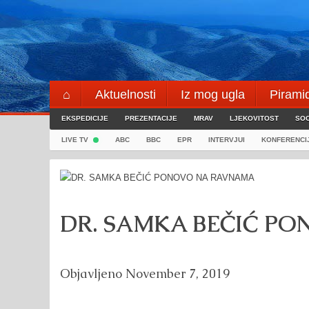
Skip
to
content
⌂
Aktuelnosti
Iz mog ugla
Pirami
EKSPEDICIJE
Blogeri
PREZENTACIJE
⌖
MRAV
LJEKOVITOST
SOC
LIVE TV
ABC
BBC
EPR
INTERVJUI
KONFERENCI
DR. SAMKA BEČIĆ P
Objavljeno
November 7, 2019