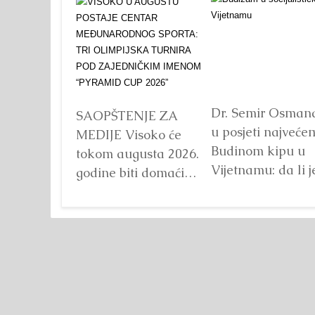
TURNIRA POD
ZAJEDNIČKIM IMENOM
“PYRAMID CUP 2026”
Dr. Semir Osman
SAOPŠTENJE ZA
u posjeti najveće
MEDIJE Visoko će
Budinom kipu u
tokom augusta 2026.
Vijetnamu: da li j
godine biti domaćin
važna veličina?
tri velika
Detaljnije
međunarodna
sportska događaja
okupljena pod
zajedničkim
nazivom...
Detaljnije