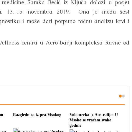
e medicine Samka Bečić iz Ključa dolazi u posjet
a, 13.-15. novembra 2019. Ona je među šest
agnostiku i može dati potpuno tačnu analizu krvi i
 Wellness centru u Aero banji kompleksa Ravne od
om
Razglednica iz pra-Visokog
Volonterka iz Australije: U
Pon
Visoko se vraćam svake
tra
godine