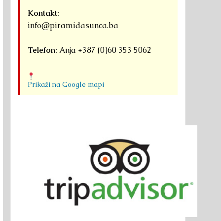
Kontakt:
info@piramidasunca.ba
Telefon:
Anja +387 (0)60 353 5062
Prikaži na Google mapi
agar donosi hinduističku
Moćna energetska lokacija:
Promocija knj
diciju Vijetnamu
Proviralkata, Iljač, Bugarska
Plejadama n
jeziku