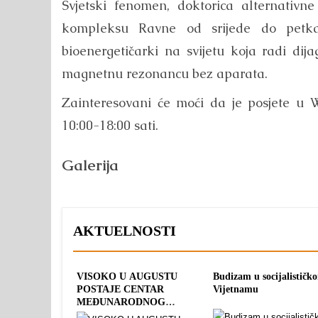
Svjetski fenomen, doktorica alternativn
kompleksu Ravne od srijede do petk
bioenergetičarki na svijetu koja radi dij
magnetnu rezonancu bez aparata.
Zainteresovani će moći da je posjete u
10:00-18:00 sati.
Galerija
AKTUELNOSTI
VISOKO U AUGUSTU
Budizam u socijalističk
POSTAJE CENTAR
Vijetnamu
MEĐUNARODNOG
SPORTA: TRI OLIMPIJSKA