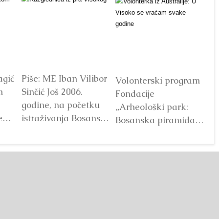
agić
Piše: ME Iban Vilibor
Dr
Volonterski program
m
Sinčić Još 2006.
od
Fondacije
godine, na početku
ot
„Arheološki park:
e
istraživanja Bosanske
V
Bosanska piramida
doline piramida, na
Sunca“ već godinama
platou Piramide
predstavlja jedan od
Sunca pronađen je...
najprepoznatljivijih
Detaljnije
segmenata projekta
Bosanske doline
piramida. Kroz...
Detaljnije