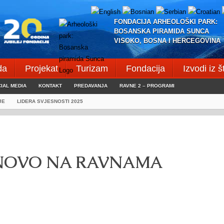
FONDACIJA ARHEOLOŠKI PARK:
BOSANSKA PIRAMIDA SUNCA
VISOKO, BOSNA I HERCEGOVINA
da
Projekat
Turizam
Fondacija
Izvodi iz 
IAL MEDIA
KONTAKT
PREDAVANJA
RAVNE 2 – PROGRAMI
JE
LIDERA SVJESNOSTI 2025
ONOVO NA RAVNAMA