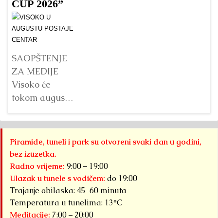
veličina?
doline
B
CUP 2026”
piramida, na
p
Detaljnije
platou
Su
Piramide
g
Sunca
pr
SAOPŠTENJE
pronađen je...
j
ZA MEDIJE
na
Detaljnije
Visoko će
s
tokom augusta
pr
2026. godine
B
biti domaćin tri
do
velika
Piramide, tuneli i park su otvoreni svaki dan u godini,
pi
međunarodna
bez izuzetka.
Kr
sportska
Radno vrijeme:
9:00 – 19:00
događaja
Ulazak u tunele s vodičem:
do 19:00
okupljena pod
Trajanje obilaska: 45–60 minuta
zajedničkim
Temperatura u tunelima: 13°C
Meditacije:
7:00 – 20:00
nazivom...