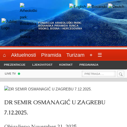
Skip
to
content
FONDACIJA ARHEOLOŠKI PARK:
BOSANSKA PIRAMIDA SUNCA
VISOKO, BOSNA I HERCEGOVINA
⌂
Aktuelnosti
Piramida
Turizam
⌖
☰
PREZENTACIJE
LJEKOVITOST
KONTAKT
PREDAVANJA
Sea
Search
LIVE TV
for:
DR SEMIR OSMANAGIĆ U ZAGREBU
7.12.2025.
Objavljeno
November 21, 2025