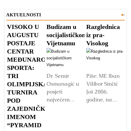
AKTUELNOSTI
VISOKO U
Budizam u
Razglednica
V
AUGUSTU
socijalističkom
iz pra-
A
POSTAJE
Vijetnamu
Visokog
V
CENTAR
v
MEĐUNARODNOG
s
SPORTA:
TRI
Dr. Semir
Piše: ME Iban
Osmanagić u
Vilibor Sinčić
OLIMPIJSKA
posjeti
Još 2006.
TURNIRA
Vo
najvećem
godine, na
p
POD
Budinom kipu
početku
Fo
ZAJEDNIČKIM
u Vijetnamu:
istraživanja
„
IMENOM
da li je važna
Bosanske
pa
“PYRAMID