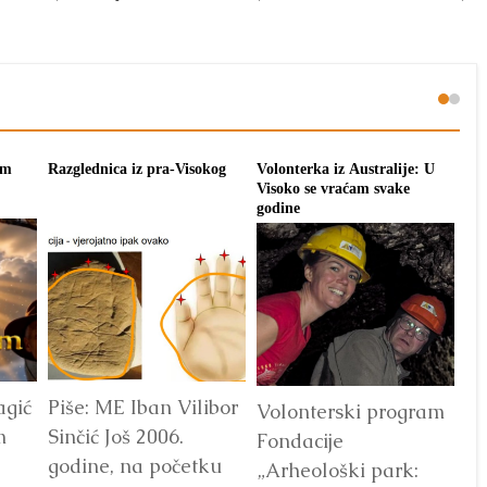
om
Razglednica iz pra-Visokog
Volonterka iz Australije: U
Pon
Visoko se vraćam svake
tra
godine
agić
Piše: ME Iban Vilibor
Dr
Volonterski program
m
Sinčić Još 2006.
od
Fondacije
godine, na početku
ot
„Arheološki park: