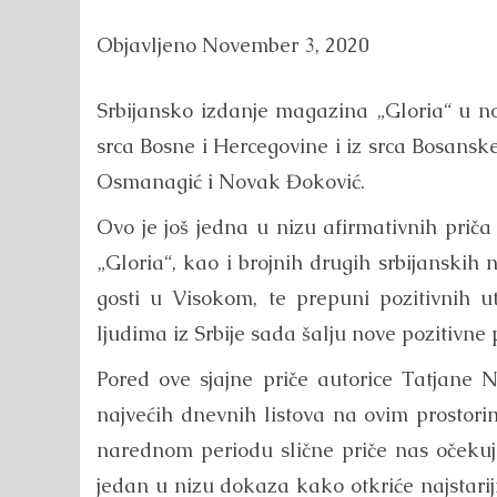
Objavljeno
November 3, 2020
Srbijansko izdanje magazina „Gloria“ u nov
srca Bosne i Hercegovine i iz srca Bosans
Osmanagić i Novak Đoković.
Ovo je još jedna u nizu afirmativnih prič
„Gloria“, kao i brojnih drugih srbijanskih n
gosti u Visokom, te prepuni pozitivnih ut
ljudima iz Srbije sada šalju nove pozitivne
Pored ove sjajne priče autorice Tatjane N
najvećih dnevnih listova na ovim prostorim
narednom periodu slične priče nas očekuju
jedan u nizu dokaza kako otkriće najstariji