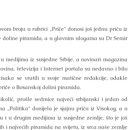
om broju u rubrici „Priče“ donosi još jednu priču iz
ke doline piramida, a u glavnim ulogama su Dr Semir
a u medijima iz susjedne Srbije, a novinari magazina
ovina, televizija i Internet portala su nedavno i bilo
isaka se vratili u svoje matične redakcije, odakle
 priče o Bosanskoj dolini piramida.
ikolić, prošle sedmice najveći srbijanski i jedan od
a „Politika“ donijela je sjajnu priču iz Visokog, a u
 i u drugim medijima iz susjedne zemlje, što je još
h i najvećih piramida na svijetu, iz srca naše zemlje