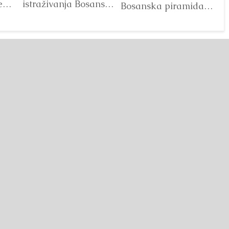
e
istraživanja Bosanske
V
Bosanska piramida
doline piramida, na
Sunca“ već godinama
platou Piramide
predstavlja jedan od
Sunca pronađen je...
najprepoznatljivijih
Detaljnije
segmenata projekta
Bosanske doline
piramida. Kroz...
Detaljnije