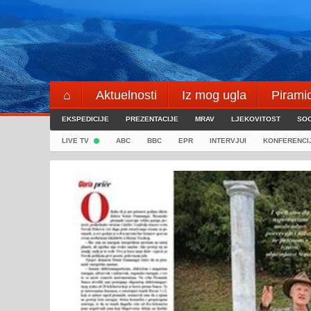
Skip
to
content
⌂
Aktuelnosti
Iz mog ugla
Pirami
EKSPEDICIJE
Blogeri
PREZENTACIJE
⌖
MRAV
LJEKOVITOST
SOC
LIVE TV
ABC
BBC
EPR
INTERVJUI
KONFERENCI