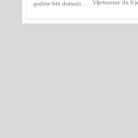
Vijetnamu: da li j
godine biti domaćin
važna veličina?
tri velika
Detaljnije
međunarodna
sportska događaja
okupljena pod
zajedničkim
nazivom...
Detaljnije