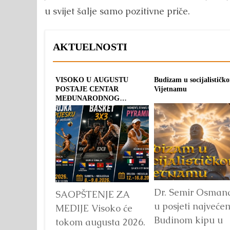
u svijet šalje samo pozitivne priče.
AKTUELNOSTI
VISOKO U AUGUSTU
Budizam u socijalističk
POSTAJE CENTAR
Vijetnamu
MEĐUNARODNOG
SPORTA: TRI OLIMPIJSKA
TURNIRA POD
ZAJEDNIČKIM IMENOM
“PYRAMID CUP 2026”
Dr. Semir Osman
SAOPŠTENJE ZA
u posjeti najveće
MEDIJE Visoko će
Budinom kipu u
tokom augusta 2026.