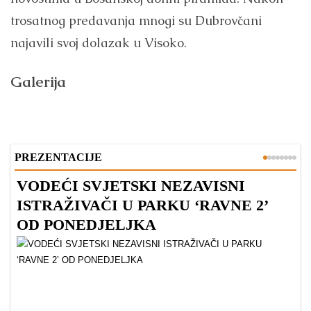
trosatnog predavanja mnogi su Dubrovčani
najavili svoj dolazak u Visoko.
Galerija
PREZENTACIJE
VODEĆI SVJETSKI NEZAVISNI
Z
ISTRAŽIVAČI U PARKU ‘RAVNE 2’
P
OD PONEDJELJKA