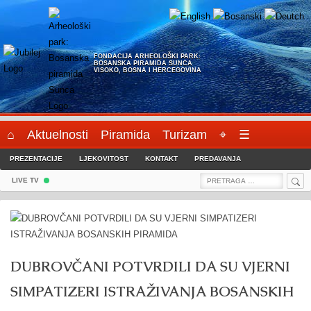
Skip
to
content
FONDACIJA ARHEOLOŠKI PARK:
BOSANSKA PIRAMIDA SUNCA
VISOKO, BOSNA I HERCEGOVINA
⌂
Aktuelnosti
Piramida
Turizam
⌖
☰
PREZENTACIJE
LJEKOVITOST
KONTAKT
PREDAVANJA
Sea
Search
LIVE TV
for:
DUBROVČANI POTVRDILI DA SU VJERNI
SIMPATIZERI ISTRAŽIVANJA BOSANSKIH