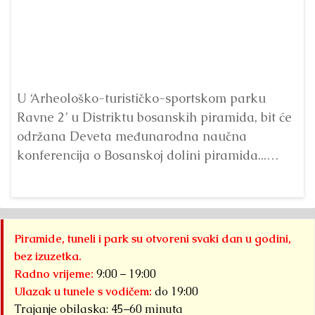
Pr
p
U ‘Arheološko-turističko-sportskom parku
Ta
Ravne 2’ u Distriktu bosanskih piramida, bit će
održana Deveta međunarodna naučna
konferencija o Bosanskoj dolini piramida...
Detaljnije
Piramide, tuneli i park su otvoreni svaki dan u godini,
bez izuzetka.
Radno vrijeme:
9:00 – 19:00
Ulazak u tunele s vodičem:
do 19:00
Trajanje obilaska: 45–60 minuta