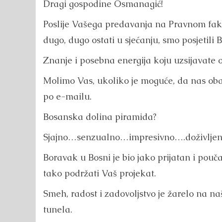
Dragi gospodine Osmanagić!
Poslije Vašega predavanja na Pravnom faku
dugo, dugo ostati u sjećanju, smo posjetili
Znanje i posebna energija koju uzsijavate o
Molimo Vas, ukoliko je moguće, da nas oba
po e-mailu.
Bosanska dolina piramida?
Sjajno…senzualno…impresivno….doživljen
Boravak u Bosni je bio jako prijatan i po
tako podržati Vaš projekat.
Smeh, radost i zadovoljstvo je žarelo na n
tunela.