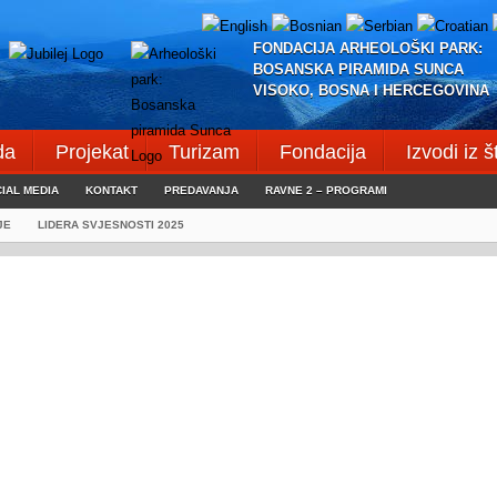
FONDACIJA ARHEOLOŠKI PARK:
BOSANSKA PIRAMIDA SUNCA
VISOKO, BOSNA I HERCEGOVINA
da
Projekat
Turizam
Fondacija
Izvodi iz 
IAL MEDIA
KONTAKT
PREDAVANJA
RAVNE 2 – PROGRAMI
JE
LIDERA SVJESNOSTI 2025