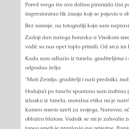
Pored svega što ovu dolinu piramida čini 
impresionirao lik zmaja koji se pojavio u
Bez sumnje, na fotografiji koju sam naprav
Zadnji dan našega boravka u Visokom smo 
vodič su nas opet toplo primili. Od srca im 
Kada sam odlazio iz tunela, graditeljima i
odposlao želju:
“Mati Zemljo, graditelji i naši predniki, 
Hodajući po tunelu spontano sam izabrao j
izlasku iz tunela, moralna etika mi je nare
kamen smem uzeti za svojega. Naravno, očit
obložen blatom. Vodnik se mi je zahvalio
topao smeh je preplavio sve prisutne. Pomi