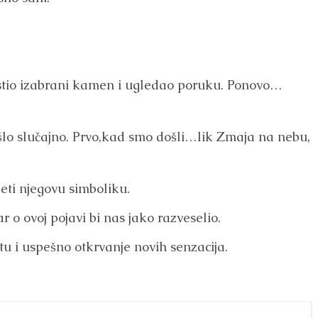
stio izabrani kamen i ugledao poruku. Ponovo…
lo slučajno. Prvo,kad smo došli…lik Zmaja na nebu,
eti njegovu simboliku.
o ovoj pojavi bi nas jako razveselio.
tu i uspešno otkrvanje novih senzacija.