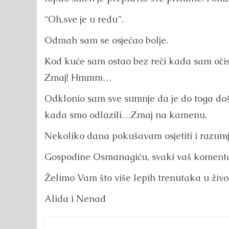
“Oh,sve je u redu”.
Odmah sam se osjećao bolje.
Kod kuće sam ostao bez reči kada sam oči
Zmaj! Hmmm…
Odklonio sam sve sumnje da je do toga doš
kada smo odlazili…Zmaj na kamenu.
Nekoliko dana pokušavam osjetiti i razumj
Gospodine Osmanagiću, svaki vaš komentar 
Želimo Vam što više lepih trenutaka u živo
Alida i Nenad