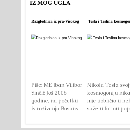
IZ MOG UGLA
Razglednica iz pra-Visokog
Tesla i Teslina kosmogo
Piše: ME Iban Vilibor
Nikola Tesla svoj
Sinčić Još 2006.
kosmogoniju nik
godine, na početku
nije uobličio u ne
istraživanja Bosanske
sažetu formu pop
doline piramida, na
knjige ali se ona
platou Piramide
može doseći