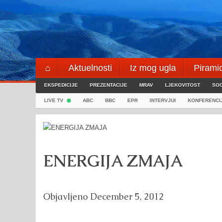
Skip
to
content
⌂
Aktuelnosti
Iz mog ugla
Pirami
EKSPEDICIJE
Blogeri
PREZENTACIJE
⌖
MRAV
LJEKOVITOST
SOC
LIVE TV
ABC
BBC
EPR
INTERVJUI
KONFERENCI
ENERGIJA ZMAJA
Objavljeno
December 5, 2012