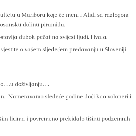
ltetu u Mariboru koje će meni i Alidi sa razlogom
 Bosansku dolinu piramida.
stavlja dubok pečat na svijest ljudi. Hvala.
vjestite o vašem sljedećem predavanju u Sloveniji
o….u doživljanju….
učan. Nameravamo sledeće godine doći kao voloneri i
ašim licima i povremeno prekidalo tišinu podzemnih