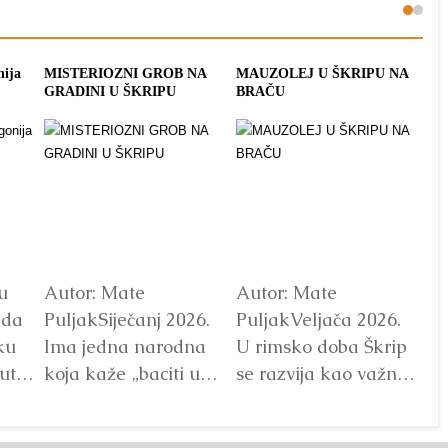
nija
MISTERIOZNI GROB NA
MAUZOLEJ U ŠKRIPU NA
ME
GRADINI U ŠKRIPU
BRAČU
ŠK
u
Autor: Mate
Autor: Mate
Au
ada
PuljakSiječanj 2026.
PuljakVeljača 2026.
Pu
ku
Ima jedna narodna
U rimsko doba Škrip
Pr
ut
koja kaže „baciti u
se razvija kao važno
Al
 ipak
škrip“, odnosno baciti
lokalno središte.
M
u rupu/ škripu/
Arheološki nalazi
Ni