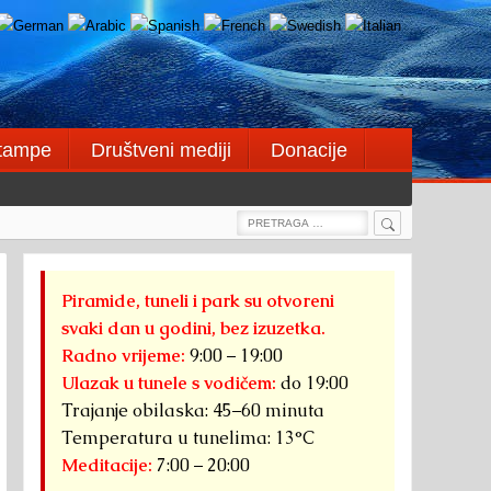
štampe
Društveni mediji
Donacije
Search
Search
for:
Piramide, tuneli i park su otvoreni
svaki dan u godini, bez izuzetka.
Radno vrijeme:
9:00 – 19:00
Ulazak u tunele s vodičem:
do 19:00
Trajanje obilaska: 45–60 minuta
Temperatura u tunelima: 13°C
Meditacije:
7:00 – 20:00