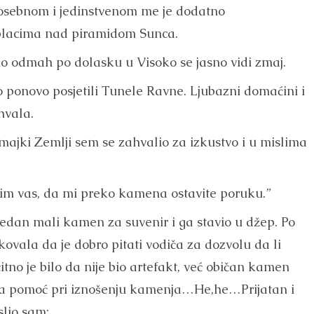
posebnom i jedinstvenom me je dodatno
 oblacima nad piramidom Sunca.
io odmah po dolasku u Visoko se jasno vidi zmaj.
ponovo posjetili Tunele Ravne. Ljubazni domaćini i
hvala.
 majki Zemlji sem se zahvalio za izkustvo i u mislima
molim vas, da mi preko kamena ostavite poruku.”
edan mali kamen za suvenir i ga stavio u džep. Po
kovala da je dobro pitati vodiča za dozvolu da li
no je bilo da nije bio artefakt, već običan kamen
 za pomoć pri iznošenju kamenja…He,he…Prijatan i
slio sam: