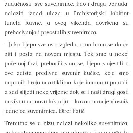
budućnosti, sve suvenirnice, kao i druga ponuda,
nalaziti iznad ulaza u Prahistorijski labirint
tunela Ravne, a ovog vikenda dovršena su
prebacivanja i preostalih suvenirnica.
– Jako lijepo sve ovo izgleda, a nadamo se da će
biti i posla na novom mjestu. Tek smo u nekoj
početnoj fazi, prebacili smo se, lijepo smjestili u
ove zaista predivne suvenir kućice, koje smo
napunili brojnim artiklima koje imamo u ponudi,
a sad slijedi neko vrijeme dok se i naši dragi gosti
naviknu na novu lokaciju. – kazao nam je vlasnik
jedne od suvenirnica, Ešref Fatić.
Trenutno se u nizu nalazi nekoliko suvenirnica,
sa bogatom ponudom, a u planu je, kada dođe do