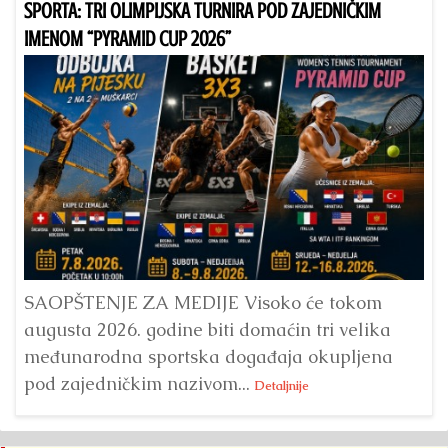
SPORTA: TRI OLIMPIJSKA TURNIRA POD ZAJEDNIČKIM
IMENOM “PYRAMID CUP 2026”
Dr
Bu
ve
SAOPŠTENJE ZA MEDIJE Visoko će tokom
augusta 2026. godine biti domaćin tri velika
međunarodna sportska događaja okupljena
pod zajedničkim nazivom...
Detaljnije