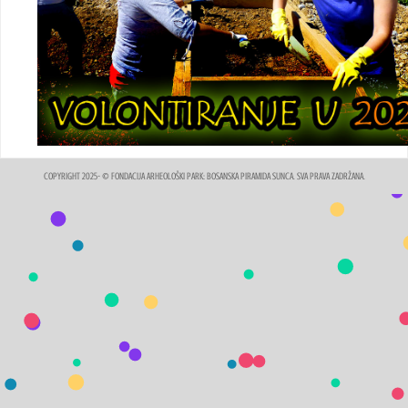
COPYRIGHT 2025- © FONDACIJA ARHEOLOŠKI PARK: BOSANSKA PIRAMIDA SUNCA. SVA PRAVA ZADRŽANA.