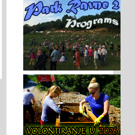
tor: Mate PuljakVeljača
Autor: Mate PuljakOžuja
26. U rimsko doba Škrip se
2026 Prema arheolozima
zvija kao važno lokalno
Aleksandri Faber i Mlad
edište. Arheološki nalazi
Nikolanciju, Škrip
tvrđujupostojanje rimske
predstavlja
hitekture, uključujući...
najstarijekontinuirano
taljnije
naselje na otoku Braču i
jedno...
Detaljnije