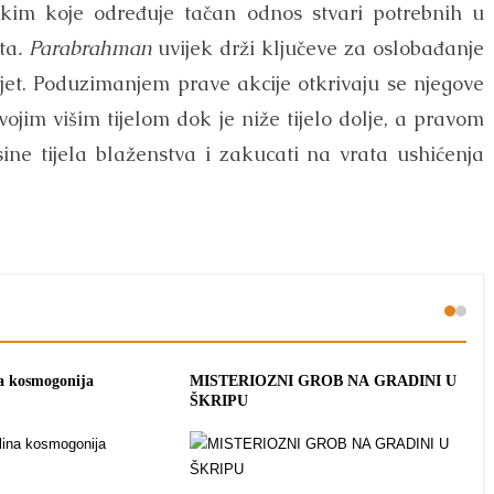
skim koje određuje tačan odnos stvari potrebnih u
ta
. Parabrahman
uvijek drži ključeve za oslobađanje
vijet. Poduzimanjem prave akcije otkrivaju se njegove
svojim višim tijelom dok je niže tijelo dolje, a pravom
ne tijela blaženstva i zakucati na vrata ushićenja
na kosmogonija
MISTERIOZNI GROB NA GRADINI U
MA
ŠKRIPU