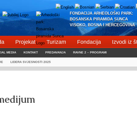
FONDACIJA ARHEOLOŠKI PARK:
BOSANSKA PIRAMIDA SUNCA
VISOKO, BOSNA I HERCEGOVINA
da
Projekat
Turizam
Fondacija
Izvodi iz 
IAL MEDIA
KONTAKT
PREDAVANJA
RAVNE 2 – PROGRAMI
JE
LIDERA SVJESNOSTI 2025
 medijum