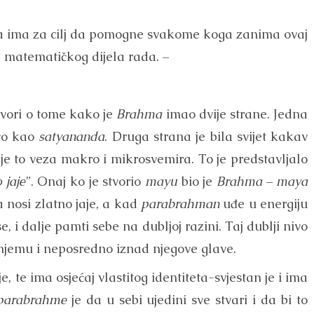
koja ima za cilj da pomogne svakome koga zanima ovaj
iz matematičkog dijela rada. –
vori o tome kako je
Brahma
imao dvije strane. Jedna
tvo kao
satyananda
. Druga strana je bila svijet kakav
a je to veza makro i mikrosvemira. To je predstavljalo
 jaje
”. Onaj ko je stvorio
mayu
bio je
Brahma
–
maya
 nosi zlatno jaje, a kad
parabrahman
uđe u energiju
se, i dalje pamti sebe na dubljoj razini. Taj dublji nivo
 njemu i neposredno iznad njegove glave.
ije, te ima osjećaj vlastitog identiteta-svjestan je i ima
parabrahme
je da u sebi ujedini sve stvari i da bi to