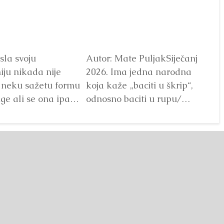
sla svoju
Autor: Mate PuljakSiječanj
Au
ju nikada nije
2026. Ima jedna narodna
20
u neku sažetu formu
koja kaže „baciti u škrip“,
ra
ige ali se ona ipak
odnosno baciti u rupu/
sr
ći analizom...
škripu/ stijenu, tj.ubaciti
po
nešto/...
Detaljnije
ar
De