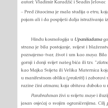
autori: Vladimir Karadžić i Seadin Jelovac
– Pred čitaocima je mala studija o etru, 
pojam ali i da pospiješi dalja istraživanja 
Hindu kosmologija u
Upanišadama
go
strana je bila postojanje, svijest i blažens
poznajemo-tvar, život i um kao
maya
. Bil
gornji i donji svijet našeg bića ili tzv. ”
zlatno
kao Majka Svijeta ili Velika Maternica koja
u manifestnom obliku (
prakriti
) i zaboravi 
razine čini
atmanu
, koja obitava duboko u
Parabrahman
živi u svijetu
maye
i iluz
jasan osjećaj o svojim ograničenjima. Cilj