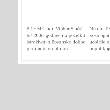
Piše: ME Iban Vilibor Sinčić
Nikola Te
Još 2006. godine, na početku
kosmogoni
istraživanja Bosanske doline
uobličio 
piramida, na platou
poput knj
Piramide Sunca pronađen
može dose
je...
Detaljnije
Detaljnije