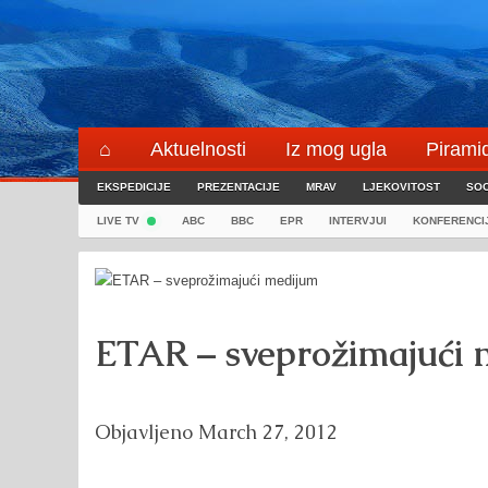
Skip
to
content
⌂
Aktuelnosti
Iz mog ugla
Pirami
EKSPEDICIJE
Blogeri
PREZENTACIJE
⌖
MRAV
LJEKOVITOST
SOC
LIVE TV
ABC
BBC
EPR
INTERVJUI
KONFERENCI
ETAR – sveprožimajući
Objavljeno
March 27, 2012