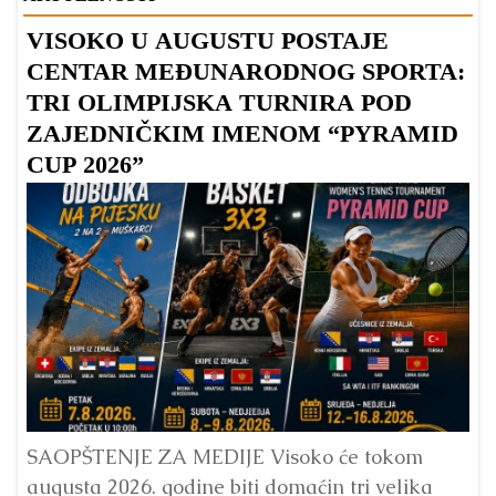
VISOKO U AUGUSTU POSTAJE
B
CENTAR MEĐUNARODNOG SPORTA:
TRI OLIMPIJSKA TURNIRA POD
ZAJEDNIČKIM IMENOM “PYRAMID
CUP 2026”
Dr
Bu
ve
SAOPŠTENJE ZA MEDIJE Visoko će tokom
augusta 2026. godine biti domaćin tri velika