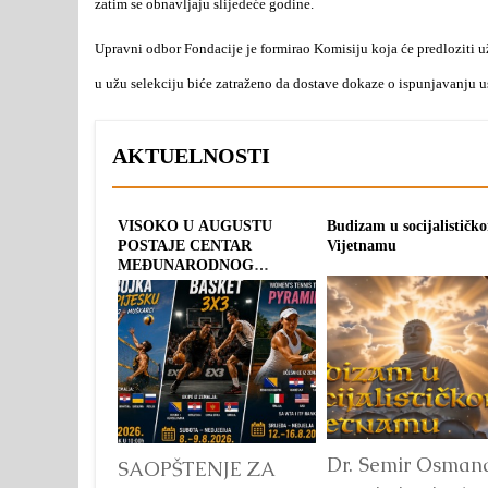
zatim se obnavljaju slijedeće godine.
Upravni odbor Fondacije je formirao Komisiju koja će predloziti 
u užu selekciju biće zatraženo da dostave dokaze o ispunjavanju 
AKTUELNOSTI
VISOKO U AUGUSTU
Budizam u socijalističk
POSTAJE CENTAR
Vijetnamu
MEĐUNARODNOG
SPORTA: TRI OLIMPIJSKA
TURNIRA POD
ZAJEDNIČKIM IMENOM
“PYRAMID CUP 2026”
Dr. Semir Osman
SAOPŠTENJE ZA