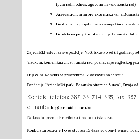
(puni radni odnos, ugovorni ili volonterski rad)
Arheoastronom na projektu istraživanja Bosanske 
Geofizičar na projektu istraživanja Bosanske doli
Geodeta na projektu istraživanja Bosanske doline
Zajednički uslovi za sve pozicije: VSS, iskustvo od tri godine, pro
Visokom, komunikativnost i timski rad, poznavanje engleskog jezika
Prijave na Konkurs sa priloženim CV dostaviti na adresu:
Fondacija “Arheološki park: Bosanska piramida Sunca”, Zmaja o
Kontakt telefon: 387-33-714-335, fax: 387
e-mail:
info@piramidasunca.ba
Naknada prema Pravilniku i radnom iskustvu.
Konkurs za pozicije 1-5 je otvoren 15 dana po objavljivanju. Pozi