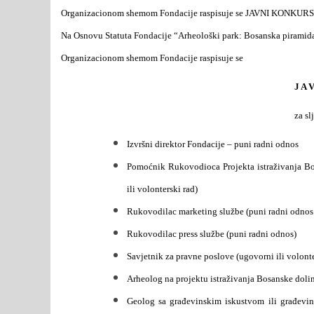
Organizacionom shemom Fondacije raspisuje se JAVNI KONKU
Na Osnovu Statuta Fondacije “Arheološki park: Bosanska piramida
Organizacionom shemom Fondacije raspisuje se
J A 
za sl
Izvršni direktor Fondacije – puni radni odnos
Pomoćnik Rukovodioca Projekta istraživanja Bos
ili volonterski rad)
Rukovodilac marketing službe (puni radni odnos 
Rukovodilac press službe (puni radni odnos)
Savjetnik za pravne poslove (ugovorni ili volonte
Arheolog na projektu istraživanja Bosanske dolin
Geolog sa građevinskim iskustvom ili građevin