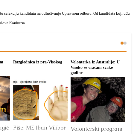
užu selekciju kandidata na odlučivanje Upravnom odboru. Od kandidata koji uđu
uslova Konkursa.
om
Razglednica iz pra-Visokog
Volonterka iz Australije: U
Pon
Visoko se vraćam svake
tra
godine
agić
Piše: ME Iban Vilibor
Dr
Volonterski program