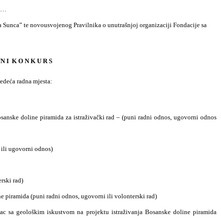
RS…
 Sunca” te novousvojenog Pravilnika o unutrašnjoj organizaciji Fondacije sa
VN I
K O N K U R S
jedeća radna mjesta:
anske doline piramida za istraživački rad – (puni radni odnos, ugovorni odnos
ili ugovorni odnos)
rski rad)
e piramida (puni radni odnos, ugovorni ili volonterski rad)
ac sa geološkim iskustvom na projektu istraživanja Bosanske doline piramida