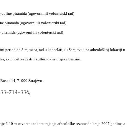
doline piramida (ugovorni ili volonterski rad)
ne piramida (ugovorni ili volonterski rad)
 piramida (ugovorni ili volonterski rad)
bni period od 3 mjeseca, rad u kancelariji u Sarajevu i na arheološkoj lokaciji u
, sklonost ka zaštiti kulturno-historijske baštine.
d Bosne 14, 71000
Sarajevo .
-33-714-336,
cije 6-10 su otvorene tokom trajanja arheološke sezone do kraja 2007 godine, a