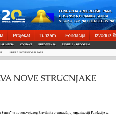
FONDACIJA ARHEOLOŠKI PARK:
BOSANSKA PIRAMIDA SUNCA
VISOKO, BOSNA I HERCEGOVINA
da
Projekat
Turizam
Fondacija
Izvodi iz 
IAL MEDIA
KONTAKT
PREDAVANJA
RAVNE 2 – PROGRAMI
JE
LIDERA SVJESNOSTI 2025
AVA NOVE STRUCNJAKE
 Sunca” te novousvojenog Pravilnika o unutrašnjoj organizaciji Fondacije sa