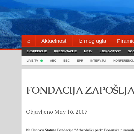
Skip
to
content
⌂
Aktuelnosti
Iz mog ugla
Pirami
EKSPEDICIJE
Blogeri
PREZENTACIJE
⌖
MRAV
LJEKOVITOST
SOC
LIVE TV
ABC
BBC
EPR
INTERVJUI
KONFERENCI
FONDACIJA ZAPOŠLJ
Objavljeno
May 16, 2007
Na Osnovu Statuta Fondacije “Arheološki park: Bosanska piramida