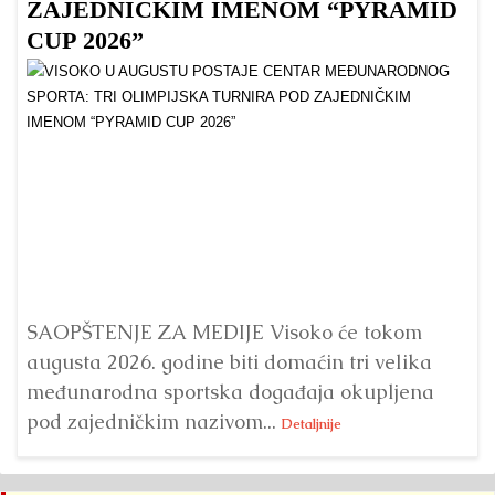
ZAJEDNIČKIM IMENOM “PYRAMID
CUP 2026”
Dr
Bu
ve
SAOPŠTENJE ZA MEDIJE Visoko će tokom
augusta 2026. godine biti domaćin tri velika
međunarodna sportska događaja okupljena
pod zajedničkim nazivom...
Detaljnije