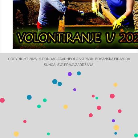
COPYRIGHT 2025- © FONDACIJA ARHEOLOŠKI PARK: BOSANSKA PIRAMIDA
SUNCA. SVA PRAVA ZADRŽANA.