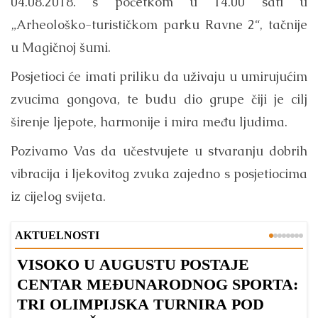
04.08.2018. s početkom u 14.00 sati u
„Arheološko-turističkom parku Ravne 2“, tačnije
u Magičnoj šumi.
Posjetioci će imati priliku da uživaju u umirujućim
zvucima gongova, te budu dio grupe čiji je cilj
širenje ljepote, harmonije i mira među ljudima.
Pozivamo Vas da učestvujete u stvaranju dobrih
vibracija i ljekovitog zvuka zajedno s posjetiocima
iz cijelog svijeta.
AKTUELNOSTI
VISOKO U AUGUSTU POSTAJE
B
CENTAR MEĐUNARODNOG SPORTA:
TRI OLIMPIJSKA TURNIRA POD