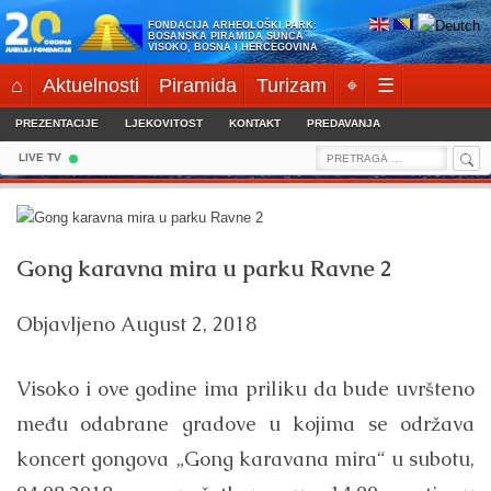
Skip
FONDACIJA ARHEOLOŠKI PARK:
to
BOSANSKA PIRAMIDA SUNCA
VISOKO, BOSNA I HERCEGOVINA
content
⌂
Aktuelnosti
Piramida
Turizam
⌖
☰
PREZENTACIJE
LJEKOVITOST
KONTAKT
PREDAVANJA
Sea
Search
LIVE TV
for:
Gong karavna mira u parku Ravne 2
Objavljeno
August 2, 2018
Visoko i ove godine ima priliku da bude uvršteno
među odabrane gradove u kojima se održava
koncert gongova „Gong karavana mira“ u subotu,