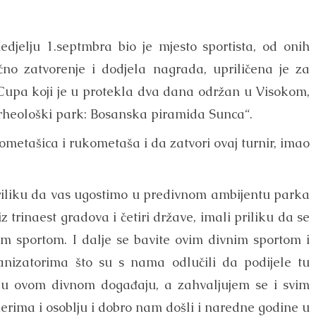
djelju 1.septmbra bio je mjesto sportista, od onih
čno zatvorenje i dodjela nagrada, upriličena je za
upa koji je u protekla dva dana održan u Visokom,
Arheološki park: Bosanska piramida Sunca“.
ometašica i rukometaša i da zatvori ovaj turnir, imao
priliku da vas ugostimo u predivnom ambijentu parka
 trinaest gradova i četiri države, imali priliku da se
im sportom. I dalje se bavite ovim divnim sportom i
anizatorima što su s nama odlučili da podijele tu
 u ovom divnom događaju, a zahvaljujem se i svim
rima i osoblju i dobro nam došli i naredne godine u