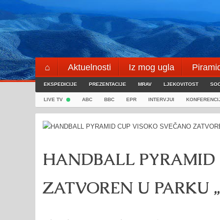
Skip
to
content
⌂
Aktuelnosti
Iz mog ugla
Pirami
EKSPEDICIJE
Blogeri
PREZENTACIJE
⌖
MRAV
LJEKOVITOST
SOC
LIVE TV
ABC
BBC
EPR
INTERVJUI
KONFERENCI
HANDBALL PYRAMID 
ZATVOREN U PARKU „