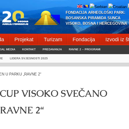
FONDACIJA ARHEOLOŠKI PARK:
BOSANSKA PIRAMIDA SUNCA
VISOKO, BOSNA I HERCEGOVINA
da
Projekat
Turizam
Fondacija
Izvodi iz 
IAL MEDIA
KONTAKT
PREDAVANJA
RAVNE 2 – PROGRAMI
JE
LIDERA SVJESNOSTI 2025
CUP VISOKO SVEČANO
RAVNE 2“