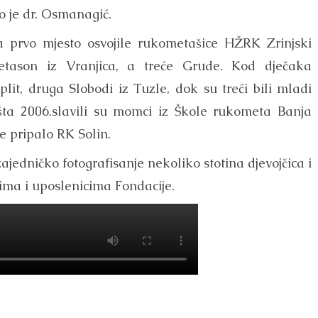
o je dr. Osmanagić.
 prvo mjesto osvojile rukometašice HŽRK Zrinjski
Petason iz Vranjica, a treće Grude. Kod dječaka
plit, druga Slobodi iz Tuzle, dok su treći bili mladi
šta 2006.slavili su momci iz Škole rukometa Banja
je pripalo RK Solin.
zajedničko fotografisanje nekoliko stotina djevojčica i
ima i uposlenicima Fondacije.