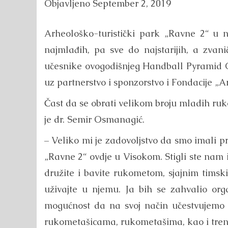
Objavljeno
September 2, 2019
Arheološko-turistički park „Ravne 2“ u ne
najmlađih, pa sve do najstarijih, a zvani
učesnike ovogodišnjeg Handball Pyramid C
uz partnerstvo i sponzorstvo i Fondacije „
Čast da se obrati velikom broju mladih ruk
je dr. Semir Osmanagić.
– Veliko mi je zadovoljstvo da smo imali 
„Ravne 2“ ovdje u Visokom. Stigli ste nam iz
družite i bavite rukometom, sjajnim timsk
uživajte u njemu. Ja bih se zahvalio org
mogućnost da na svoj način učestvujemo
rukometašicama, rukometašima, kao i trene