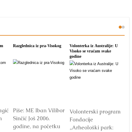
om
Razglednica iz pra-Visokog
Volonterka iz Australije: U
Pon
Visoko se vraćam svake
tra
godine
agić
Piše: ME Iban Vilibor
Dr
Volonterski program
m
Sinčić Još 2006.
od
Fondacije
godine, na početku
ot
„Arheološki park: