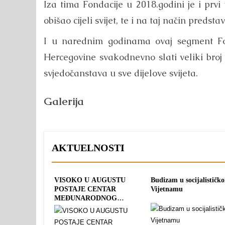
Iza tima Fondacije u 2018.godini je i prvi
obišao cijeli svijet, te i na taj način predst
I u narednim godinama ovaj segment Fond
Hercegovine svakodnevno slati veliki broj p
svjedočanstava u sve dijelove svijeta.
Galerija
AKTUELNOSTI
VISOKO U AUGUSTU
Budizam u socijalističk
POSTAJE CENTAR
Vijetnamu
MEĐUNARODNOG
SPORTA: TRI OLIMPIJSKA
TURNIRA POD