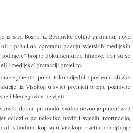
a iz srca Bosne, iz Bosanske doline piramida, i ove
 ali i privukao ogromnu pažnju svjetskih medijskih
g „odnijele“ brojne dokumentarne filmove, koji su se
jeli i medijskoj promociji projekta.
 tom segmentu, pa su tako vrijedni uposlenici službe
acije, iz Visokog u svijet prenijeli brojne pozitivne
sne i Hercegovine u svijetu.
Bosanske doline piramida, svakodnevno je putem web
et odlazilo po nekoliko novih i svježih informacija,
rali s ljudima koji su u Visokom osjetili poboljšanje