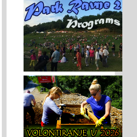
agar donosi hinduističku
Moćna energetska lokacija:
Promocija knj
diciju Vijetnamu
Proviralkata, Iljač, Bugarska
Plejadama n
jeziku