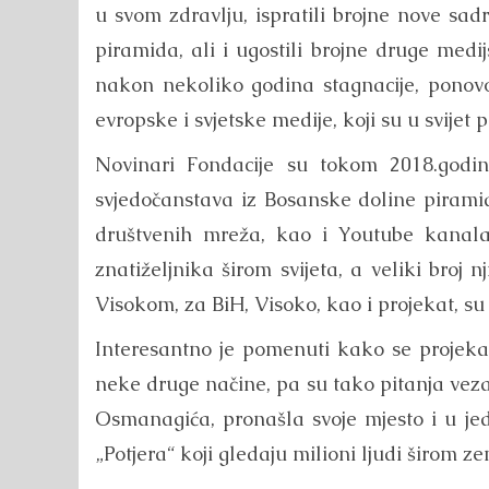
u svom zdravlju, ispratili brojne nove sad
piramida, ali i ugostili brojne druge med
nakon nekoliko godina stagnacije, ponovo 
evropske i svjetske medije, koji su u svijet
Novinari Fondacije su tokom 2018.godine 
svjedočanstava iz Bosanske doline piramid
društvenih mreža, kao i Youtube kanala, 
znatiželjnika širom svijeta, a veliki broj n
Visokom, za BiH, Visoko, kao i projekat, s
Interesantno je pomenuti kako se projekat
neke druge načine, pa su tako pitanja vez
Osmanagića, pronašla svoje mjesto i u je
„Potjera“ koji gledaju milioni ljudi širom ze