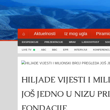
Skip
to
content
⌂
Aktuelnosti
Iz mog ugla
Pirami
EKSPEDICIJE
Blogeri
PREZENTACIJE
⌖
MRAV
LJEKOVITOST
SOC
LIVE TV
ABC
BBC
EPR
INTERVJUI
KONFERENCI
HILJADE VIJESTI I M
JOŠ JEDNO U NIZU P
FONDACIJE