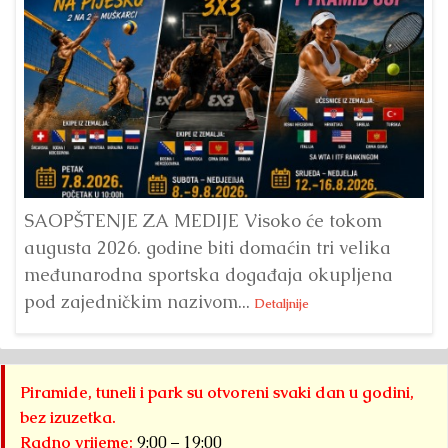
Dr
Bu
ve
SAOPŠTENJE ZA MEDIJE Visoko će tokom
augusta 2026. godine biti domaćin tri velika
međunarodna sportska događaja okupljena
pod zajedničkim nazivom...
Detaljnije
Piramide, tuneli i park su otvoreni svaki dan u godini,
bez izuzetka.
Radno vrijeme:
9:00 – 19:00