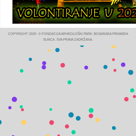
COPYRIGHT 2025- © FONDACIJA ARHEOLOŠKI PARK: BOSANSKA PIRAMIDA
SUNCA. SVA PRAVA ZADRŽANA.