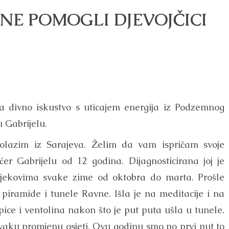
NE POMOGLI DJEVOJČICI
lila divno iskustvo s uticajem energija iz Podzemnog
 Gabrijelu.
olazim iz Sarajeva. Želim da vam ispričam svoje
r Gabrijelu od 12 godina. Dijagnosticirana joj je
ijekovima svake zime od oktobra do marta. Prošle
iramide i tunele Ravne. Išla je na meditacije i na
ice i ventolina nakon što je put puta ušla u tunele.
 svaku promjenu osjeti. Ovu godinu smo po prvi put to