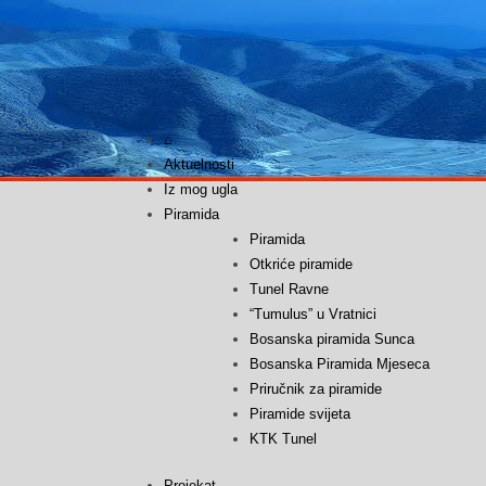
Skip
to
content
⌂
Aktuelnosti
Iz mog ugla
Piramida
Piramida
Otkriće piramide
Tunel Ravne
“Tumulus” u Vratnici
Bosanska piramida Sunca
Bosanska Piramida Mjeseca
Priručnik za piramide
Piramide svijeta
KTK Tunel
Projekat