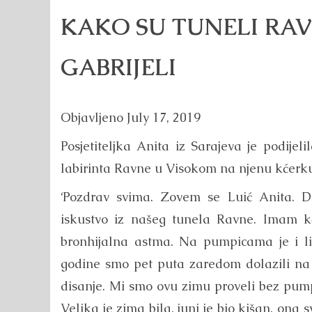
KAKO SU TUNELI RAV
GABRIJELI
Objavljeno
July 17, 2019
Posjetiteljka Anita iz Sarajeva je podije
labirinta Ravne u Visokom na njenu kćerku
‘Pozdrav svima. Zovem se Luić Anita. D
iskustvo iz našeg tunela Ravne. Imam kće
bronhijalna astma. Na pumpicama je i l
godine smo pet puta zaredom dolazili na p
disanje. Mi smo ovu zimu proveli bez pump
Velika je zima bila, juni je bio kišan, ona