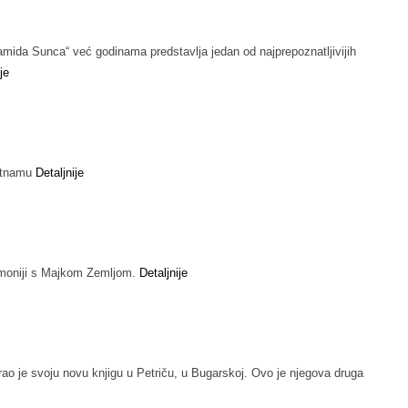
amida Sunca“ već godinama predstavlja jedan od najprepoznatljivijih
je
jetnamu
Detaljnije
 harmoniji s Majkom Zemljom.
Detaljnije
o je svoju novu knjigu u Petriču, u Bugarskoj. Ovo je njegova druga