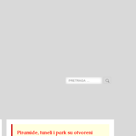
Search
Search
for:
Piramide, tuneli i park su otvoreni