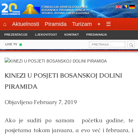
Skip
FONDACIJA ARHEOLOŠKI PARK:
to
BOSANSKA PIRAMIDA SUNCA
VISOKO, BOSNA I HERCEGOVINA
content
⌂
Aktuelnosti
Piramida
Turizam
⌖
☰
PREZENTACIJE
LJEKOVITOST
KONTAKT
PREDAVANJA
Sea
Search
LIVE TV
for:
KINEZI U POSJETI BOSANSKOJ DOLINI
PIRAMIDA
Objavljeno
February 7, 2019
Ako je suditi po samom početku godine, te
posjetama tokom januara, a evo već i februara, i