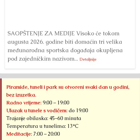
Bu
ve
SAOPŠTENJE ZA MEDIJE Visoko će tokom
augusta 2026. godine biti domaćin tri velika
međunarodna sportska događaja okupljena
pod zajedničkim nazivom...
Detaljnije
Piramide, tuneli i park su otvoreni svaki dan u godini,
bez izuzetka.
Radno vrijeme:
9:00 – 19:00
Ulazak u tunele s vodičem:
do 19:00
Trajanje obilaska: 45–60 minuta
Temperatura u tunelima: 13°C
Meditacije:
7:00 – 20:00