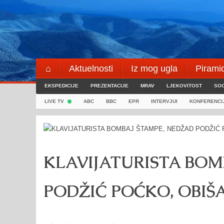
Skip
to
content
⌂
Aktuelnosti
Iz mog ugla
Pirami
EKSPEDICIJE
Blogeri
PREZENTACIJE
⌖
MRAV
LJEKOVITOST
SOC
LIVE TV
ABC
BBC
EPR
INTERVJUI
KONFERENCI
KLAVIJATURISTA BOM
PODŽIĆ POĆKO, OBI