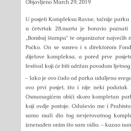
Objavljeno
March 29, 2019
U posjeti Kompleksu Ravne, tačnije parku 
u četvrtak 28.marta je boravio poznati 
„Bombaj štampa“ te organizator najvećih
Poćko. On se susreo i s direktorom Fon
dijelove kompleksa, a pored prve posjete
festival koji će biti održan povodom ljetnog
– Iako je ovo čudo od parka udaljeno sveg
ovo prvi posjet, što i nije neki podatak
Osmanagićem obići skoro kompletan park „
koji ovdje postoje. Oduševio me i Prahisto
samo mali dio tog nevjerovatnog komple
iznenađen onim što sam vidio. – kazao nam