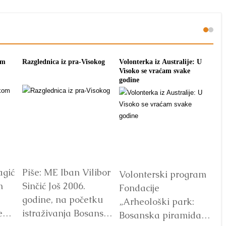
om
Razglednica iz pra-Visokog
Volonterka iz Australije: U
Pon
Visoko se vraćam svake
tra
godine
agić
Piše: ME Iban Vilibor
Dr
Volonterski program
m
Sinčić Još 2006.
od
Fondacije
godine, na početku
ot
„Arheološki park:
e
istraživanja Bosanske
V
Bosanska piramida