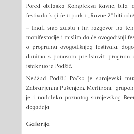
Pored obilaska Kompleksa Ravne, bila j
festivala koji će u parku „Ravne 2“ biti odr
– Imali smo zaista i fin razgovor na temu
manifestacije i mislim da će ovogodišnji fe
o programu ovogodišnjeg festivala, do
danima s ponosom predstaviti program ovo
istaknuo je Podžić.
Nedžad Podžić Poćko je sarajevski muz
Zabranjenim Pušenjem, Merlinom, grupom 
je i nadaleko poznatog sarajevskog Beer 
događaja.
Galerija