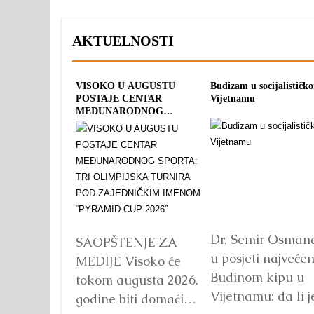
AKTUELNOSTI
VISOKO U AUGUSTU
Budizam u socijalističk
POSTAJE CENTAR
Vijetnamu
MEĐUNARODNOG
SPORTA: TRI OLIMPIJSKA
TURNIRA POD
ZAJEDNIČKIM IMENOM
“PYRAMID CUP 2026”
Dr. Semir Osman
SAOPŠTENJE ZA
u posjeti najveće
MEDIJE Visoko će
Budinom kipu u
tokom augusta 2026.
Vijetnamu: da li j
godine biti domaćin