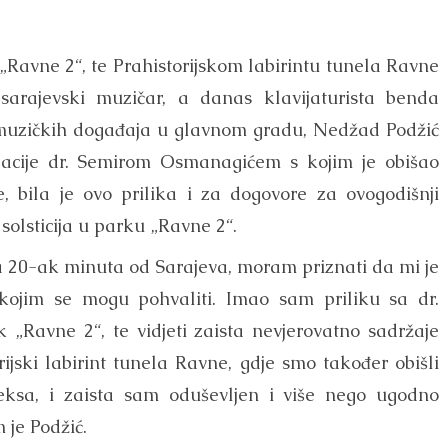
„Ravne 2“, te Prahistorijskom labirintu tunela Ravne
sarajevski muzičar, a danas klavijaturista benda
 muzičkih događaja u glavnom gradu, Nedžad Podžić
dacije dr. Semirom Osmanagićem s kojim je obišao
, bila je ovo prilika i za dogovore za ovogodišnji
 solsticija u parku „Ravne 2“.
a 20-ak minuta od Sarajeva, moram priznati da mi je
 kojim se mogu pohvaliti. Imao sam priliku sa dr.
Ravne 2“, te vidjeti zaista nevjerovatno sadržaje
rijski labirint tunela Ravne, gdje smo također obišli
ksa, i zaista sam oduševljen i više nego ugodno
 je Podžić.