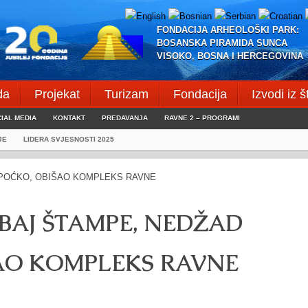
FONDACIJA ARHEOLOŠKI PARK:
BOSANSKA PIRAMIDA SUNCA
VISOKO, BOSNA I HERCEGOVINA
da
Projekat
Turizam
Fondacija
Izvodi iz 
IAL MEDIA
KONTAKT
PREDAVANJA
RAVNE 2 – PROGRAMI
JE
LIDERA SVJESNOSTI 2025
BAJ ŠTAMPE, NEDŽAD
ŠAO KOMPLEKS RAVNE