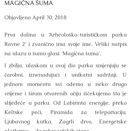
MAGIČNA ŠUMA
Objavljeno
April 30, 2018
Prva dolina u ‘Arheološko-turističkom parku
Ravne 2’ i zvanično ima svoje ime. Veliki natpis
na ulazu u šumu glasi: ‘Magična šuma’.
I zbilja, ulaskom u ovaj dio parka smjenjuju se
čarobni, iznenađujući i unikatni sadržaji. U
jednom momentu svi odemo u neko drugo
vrijeme i širom otvorenih očiju iščekujemo šta je
slijedeće u parku. Od Labirinta energije, preko
Keltske peći, Piramida za teleportaciju,
Ljubavnog kutka, Zagrli drvo, Energetske
platforme… do rekreacijskih staza.