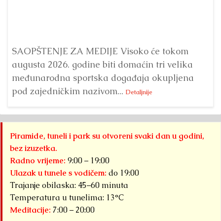
Bu
ve
SAOPŠTENJE ZA MEDIJE Visoko će tokom
augusta 2026. godine biti domaćin tri velika
međunarodna sportska događaja okupljena
pod zajedničkim nazivom...
Detaljnije
Piramide, tuneli i park su otvoreni svaki dan u godini,
bez izuzetka.
Radno vrijeme:
9:00 – 19:00
Ulazak u tunele s vodičem:
do 19:00
Trajanje obilaska: 45–60 minuta
Temperatura u tunelima: 13°C
Meditacije:
7:00 – 20:00