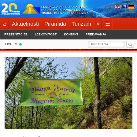
Skip
FONDACIJA ARHEOLOŠKI PARK:
to
BOSANSKA PIRAMIDA SUNCA
VISOKO, BOSNA I HERCEGOVINA
content
⌂
Aktuelnosti
Piramida
Turizam
⌖
☰
PREZENTACIJE
LJEKOVITOST
KONTAKT
PREDAVANJA
Sea
Search
LIVE TV
for: