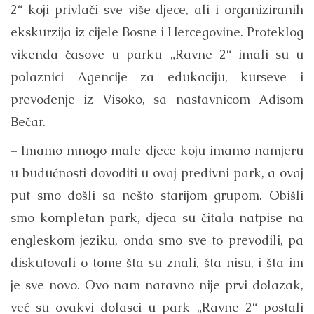
2“ koji privlači sve više djece, ali i organiziranih
ekskurzija iz cijele Bosne i Hercegovine. Proteklog
vikenda časove u parku „Ravne 2“ imali su u
polaznici Agencije za edukaciju, kurseve i
prevođenje iz Visoko, sa nastavnicom Adisom
Bečar.
– Imamo mnogo male djece koju imamo namjeru
u budućnosti dovoditi u ovaj predivni park, a ovaj
put smo došli sa nešto starijom grupom. Obišli
smo kompletan park, djeca su čitala natpise na
engleskom jeziku, onda smo sve to prevodili, pa
diskutovali o tome šta su znali, šta nisu, i šta im
je sve novo. Ovo nam naravno nije prvi dolazak,
već su ovakvi dolasci u park „Ravne 2“ postali