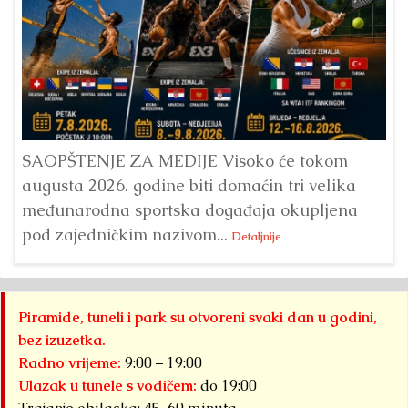
Dr
Bu
ve
SAOPŠTENJE ZA MEDIJE Visoko će tokom
augusta 2026. godine biti domaćin tri velika
međunarodna sportska događaja okupljena
pod zajedničkim nazivom...
Detaljnije
Piramide, tuneli i park su otvoreni svaki dan u godini,
bez izuzetka.
Radno vrijeme:
9:00 – 19:00
Ulazak u tunele s vodičem:
do 19:00