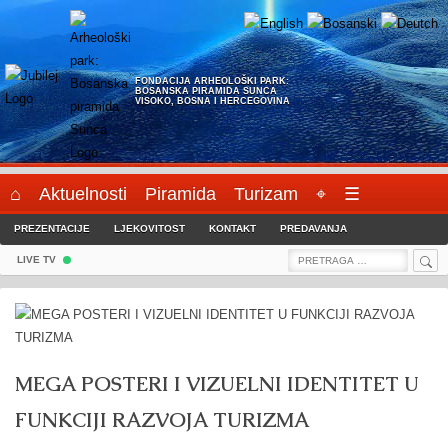
Skip
to
content
FONDACIJA ARHEOLOŠKI PARK:
BOSANSKA PIRAMIDA SUNCA
VISOKO, BOSNA I HERCEGOVINA
⌂
Aktuelnosti
Piramida
Turizam
⌖
☰
PREZENTACIJE
LJEKOVITOST
KONTAKT
PREDAVANJA
Sea
Search
LIVE TV
for:
MEGA POSTERI I VIZUELNI IDENTITET U
FUNKCIJI RAZVOJA TURIZMA