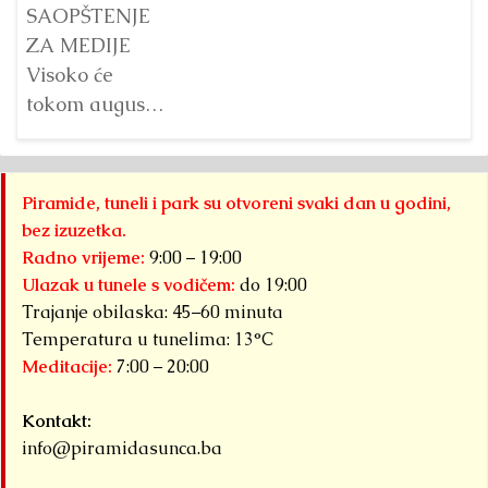
Sunca
pr
SAOPŠTENJE
pronađen je...
j
ZA MEDIJE
na
Detaljnije
Visoko će
s
tokom augusta
pr
2026. godine
B
biti domaćin tri
do
velika
Piramide, tuneli i park su otvoreni svaki dan u godini,
pi
međunarodna
bez izuzetka.
Kr
sportska
Radno vrijeme:
9:00 – 19:00
događaja
Ulazak u tunele s vodičem:
do 19:00
okupljena pod
Trajanje obilaska: 45–60 minuta
zajedničkim
Temperatura u tunelima: 13°C
Meditacije:
7:00 – 20:00
nazivom...
Detaljnije
Kontakt:
info@piramidasunca.ba