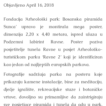
Objavljeno
April 16, 2018
Fondacija ‘Arheološki park: Bosanska piramida
Sunca’ upravo je montirala mega poster,
dimenzija 2,20 x 4,40 metara, ispred ulaza u
Podzemni labirint Ravne. Poster poziva
posjetitelje tunela Ravne u posjet Arheološko-
turističkom parku ‘Ravne 2’ koji je identificiran
kao jedan od najljepših europskih parkova.
Fotografije sadržaja parka na posteru koje
prikazuju kamene instalacije, bine za meditaciju,
dječje igralište, rekreacijske staze i botaničke
vrtove, dovoljno su primamljive da zaintrigiraju
sve posjetioce piramida i tunela da odu u park.