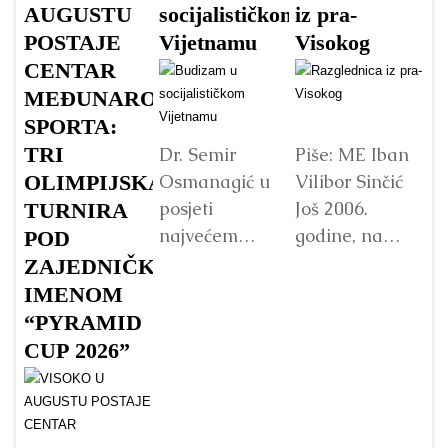
AUGUSTU
socijalističkom
iz pra-
A
POSTAJE
Vijetnamu
Visokog
V
CENTAR
v
MEĐUNARODNOG
s
SPORTA:
TRI
Dr. Semir
Piše: ME Iban
Osmanagić u
Vilibor Sinčić
OLIMPIJSKA
posjeti
Još 2006.
TURNIRA
Vo
najvećem
godine, na
p
POD
Budinom kipu
početku
Fo
ZAJEDNIČKIM
u Vijetnamu:
istraživanja
„
IMENOM
da li je važna
Bosanske
pa
“PYRAMID
veličina?
doline
B
CUP 2026”
piramida, na
p
Detaljnije
platou
Su
Piramide
g