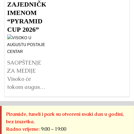
Budinom kipu
početku
Fo
ZAJEDNIČKIM
u Vijetnamu:
istraživanja
„
IMENOM
da li je važna
Bosanske
pa
“PYRAMID
veličina?
doline
B
CUP 2026”
piramida, na
p
Detaljnije
platou
Su
Piramide
g
Sunca
pr
SAOPŠTENJE
pronađen je...
j
ZA MEDIJE
na
Detaljnije
Visoko će
s
tokom augusta
pr
2026. godine
B
biti domaćin tri
do
velika
Piramide, tuneli i park su otvoreni svaki dan u godini,
pi
međunarodna
bez izuzetka.
Kr
sportska
Radno vrijeme:
9:00 – 19:00