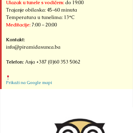
događaja
Ulazak u tunele s vodičem:
do 19:00
okupljena pod
Trajanje obilaska: 45–60 minuta
zajedničkim
Temperatura u tunelima: 13°C
Meditacije:
7:00 – 20:00
nazivom...
Detaljnije
Kontakt:
info@piramidasunca.ba
Telefon:
Anja +387 (0)60 353 5062
Prikaži na Google mapi