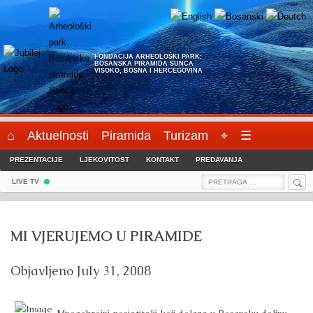
Skip
to
content
FONDACIJA ARHEOLOŠKI PARK:
BOSANSKA PIRAMIDA SUNCA
VISOKO, BOSNA I HERCEGOVINA
⌂
Aktuelnosti
Piramida
Turizam
⌖
☰
PREZENTACIJE
LJEKOVITOST
KONTAKT
PREDAVANJA
Sea
Search
LIVE TV
for:
MI VJERUJEMO U PIRAMIDE
Objavljeno
July 31, 2008