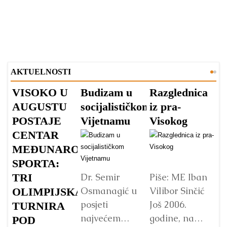
AKTUELNOSTI
VISOKO U
Budizam u
Razglednica
V
AUGUSTU
socijalističkom
iz pra-
A
POSTAJE
Vijetnamu
Visokog
V
CENTAR
v
MEĐUNARODNOG
s
SPORTA:
TRI
Dr. Semir
Piše: ME Iban
Osmanagić u
Vilibor Sinčić
OLIMPIJSKA
posjeti
Još 2006.
TURNIRA
Vo
najvećem
godine, na
p
POD