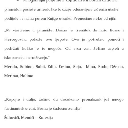
Mnogobrojni posjetitelji koji dolaze u Bosansku dolinu
piramida i posjete arheološke lokacije oduševljeni viđenim utiske
podijele i s nama putem Knjige utisaka. Prenosimo neke od njih:
„Mi vjerujemo u piramide. Došao je trenutak da naša Bosna i
Hercegovina pokaže ove ljepote. Ovo je potrebno pomoći i
podržati koliko je to moguće. Od srca vam želimo uspjeh u
iskopavanju i istraživanju.“
Merida, Sabina, Sabit, Edin, Emina, Sejo, Mina, Fudo, Džejna,
Merima, Halima
„Kopajte i dalje, želimo da dočekamo pronalazak još mnogo
fascinantnih stvari. Bosna je čudesna zemlja!“
Šahovići, Memići – Kalesija