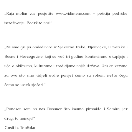
„Raja molim vas posjetite www.vidimene.com – peticiju podrške
istraživanju. Podržite nas!“
„Mi smo grupa omladinaca iz Sjeverne Irske, Njemačke, Hrvatske i
Bosne i Hercegovine koji se već tri godine kontinuirano okupljaju i
uče o običajima, kulturama i tradicijama naših država. Utiske vezano
za ovo što smo vidjeli ovdje ponijet ćemo sa sobom, nešto čega
ćemo se uvjek sjećati.“
„Ponosan sam na nas Bosance što imamo piramide i Semira, jer
drugi to nemaju!“
Gosti iz Teočaka