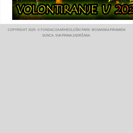
COPYRIGHT 2025- © FONDACIJA ARHEOLOŠKI PARK: BOSANSKA PIRAMIDA
SUNCA. SVA PRAVA ZADRŽANA.