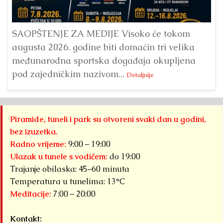
ve
SAOPŠTENJE ZA MEDIJE Visoko će tokom
augusta 2026. godine biti domaćin tri velika
međunarodna sportska događaja okupljena
pod zajedničkim nazivom...
Detaljnije
Piramide, tuneli i park su otvoreni svaki dan u godini,
bez izuzetka.
Radno vrijeme:
9:00 – 19:00
Ulazak u tunele s vodičem:
do 19:00
Trajanje obilaska: 45–60 minuta
Temperatura u tunelima: 13°C
Meditacije:
7:00 – 20:00
Kontakt: